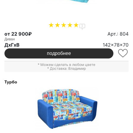
3
от 22 900₽
Арт.: 804
Диван
ДxГxВ
142x78x70
подробнее
* Можем сделать в любом цвете
* Доставка: Владимир
Турбо