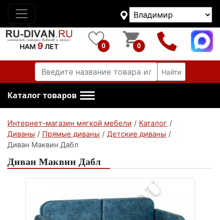
9
0
0
НАМ
ЛЕТ
Найти
Каталог товаров
Интернет-магазин мягкой мебели
/
Каталог
/
Диваны
/
Прямые диваны
/
Детские диваны
/
Диван Маквин Дабл
Диван Маквин Дабл