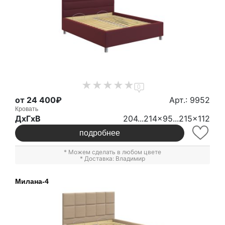
0
от 24 400₽
Арт.: 9952
Кровать
ДxГxВ
204...214x95...215x112
подробнее
* Можем сделать в любом цвете
* Доставка: Владимир
Милана-4