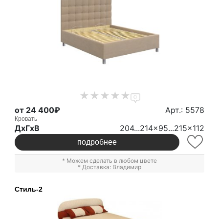
0
от 24 400₽
Арт.: 5578
Кровать
ДxГxВ
204...214x95...215x112
подробнее
* Можем сделать в любом цвете
* Доставка: Владимир
Стиль-2