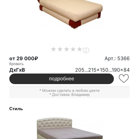
0
от 29 000₽
Арт.: 5366
Кровать
ДxГxВ
205...215x150...190x84
подробнее
* Можем сделать в любом цвете
* Доставка: Владимир
Стиль