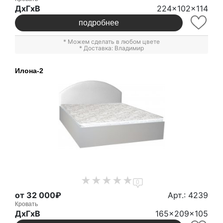
ДxГxВ
224x102x114
подробнее
* Можем сделать в любом цвете
* Доставка: Владимир
Илона-2
0
от 32 000₽
Арт.: 4239
Кровать
ДxГxВ
165x209x105