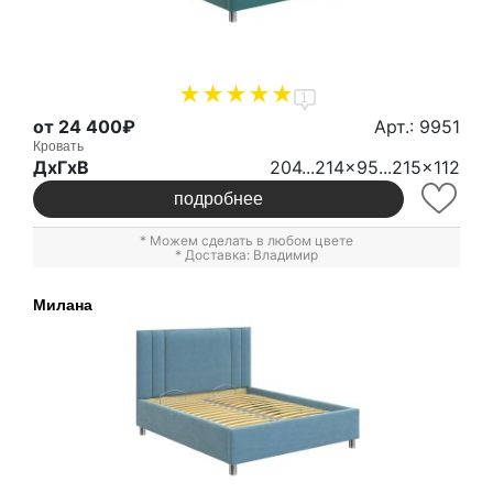
1
от 24 400₽
Арт.: 9951
Кровать
ДxГxВ
204...214x95...215x112
подробнее
* Можем сделать в любом цвете
* Доставка: Владимир
Милана