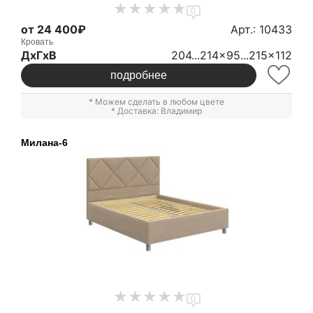
0
от 24 400₽
Арт.: 10433
Кровать
ДxГxВ
204...214x95...215x112
подробнее
* Можем сделать в любом цвете
* Доставка: Владимир
Милана-6
0