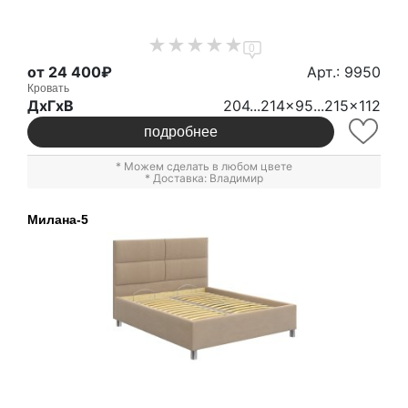
0
от 24 400₽
Арт.: 9950
Кровать
ДxГxВ
204...214x95...215x112
подробнее
* Можем сделать в любом цвете
* Доставка: Владимир
Милана-5