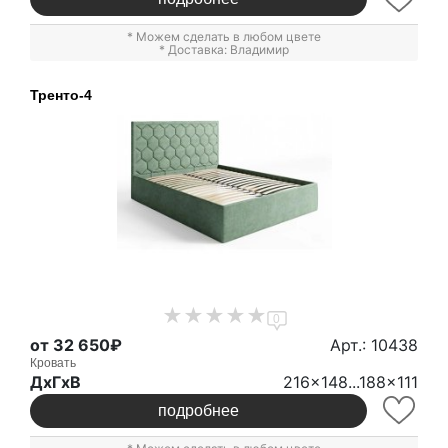
* Можем сделать в любом цвете
* Доставка: Владимир
Тренто-4
0
от 32 650₽
Арт.: 10438
Кровать
ДxГxВ
216x148...188x111
подробнее