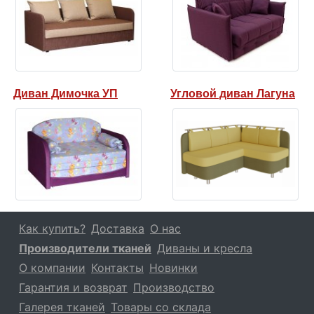
Диван Димочка УП
Угловой диван Лагуна
Как купить?
Доставка
О нас
Производители тканей
Диваны и кресла
О компании
Контакты
Новинки
Гарантия и возврат
Производство
Галерея тканей
Товары со склада