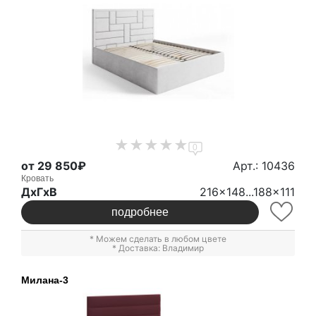
0
от 29 850₽
Арт.: 10436
Кровать
ДxГxВ
216x148...188x111
подробнее
* Можем сделать в любом цвете
* Доставка: Владимир
Милана-3