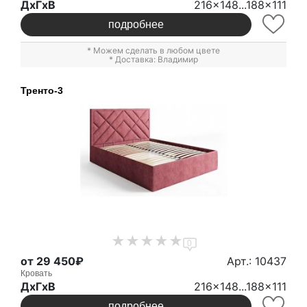
ДxГxВ
216x148...188x111
подробнее
* Можем сделать в любом цвете
* Доставка: Владимир
Тренто-3
0
от 29 450₽
Арт.: 10437
Кровать
ДxГxВ
216x148...188x111
подробнее