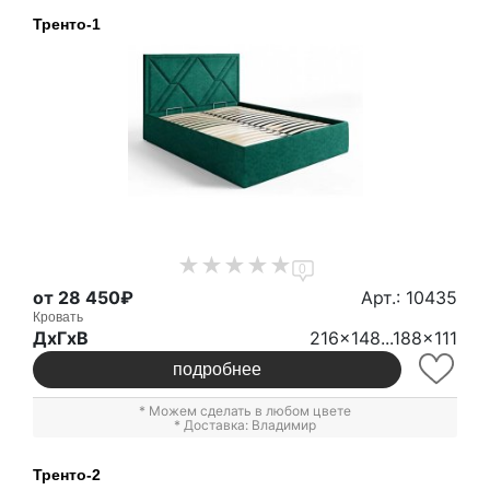
Тренто-1
0
от 28 450₽
Арт.: 10435
Кровать
ДxГxВ
216x148...188x111
подробнее
* Можем сделать в любом цвете
* Доставка: Владимир
Тренто-2