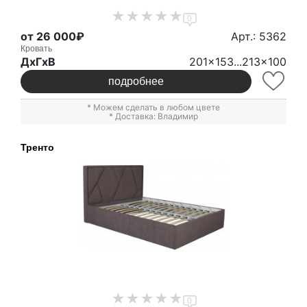
0
от 26 000₽
Арт.: 5362
Кровать
ДxГxВ
201x153...213x100
подробнее
* Можем сделать в любом цвете
* Доставка: Владимир
Тренто
0