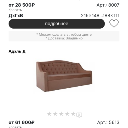
от 28 500₽
Арт.: 8007
Кровать
ДxГxВ
216x148...188x111
подробнее
* Можем сделать в любом цвете
* Доставка: Владимир
Адэль Д
0
от 61 600₽
Арт.: 5613
Кровать