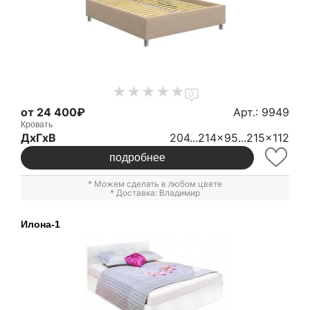
0
от 24 400₽
Арт.: 9949
Кровать
ДxГxВ
204...214x95...215x112
подробнее
* Можем сделать в любом цвете
* Доставка: Владимир
Илона-1