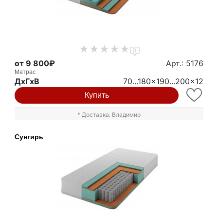
0
от 9 800₽
Арт.: 5176
Матрас
ДxГxВ
70...180x190...200x12
Купить
* Доставка: Владимир
Сунгирь