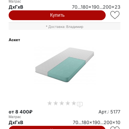
Матрас
ДxГxВ
70...180x190...200x23
Купить
* Доставка: Владимир
Аскет
0
от 8 400₽
Арт.: 5177
Матрас
ДxГxВ
70...180x190...200x10