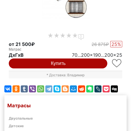
0
от 21 500₽
25%
26 875₽
Матрас
ДxГxВ
70...200x190...200x25
Купить
* Доставка: Владимир
Матрасы
Двуспальные
Детские