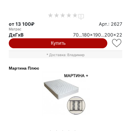
0
от 13 100₽
Арт.: 2627
Матрас
ДxГxВ
70...180x190...200x22
Купить
* Доставка: Владимир
Мартина Плюс