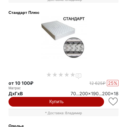
Стандарт Плюс
0
от 10 100₽
25%
12 625₽
Матрас
ДxГxВ
70...200x190...200x18
Купить
* Доставка: Владимир
Ополье