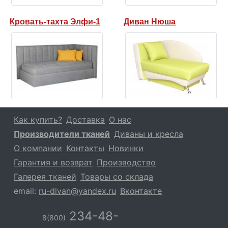
Кровать-тахта Элфи-1
Диван Нюша
Как купить?
Доставка
О нас
Производители тканей
Диваны и кресла
О компании
Контакты
Новинки
Гарантия и возврат
Производство
Галерея тканей
Товары со склада
email:
ru-divan@yandex.ru
Вконтакте
234-48-
8(800)