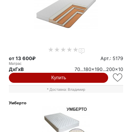
0
от 13 600₽
Арт.: 5179
Матрас
ДxГxВ
70...180x190...200x10
Купить
* Доставка: Владимир
Умберто