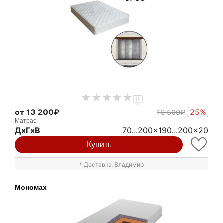
0
от 13 200₽
25%
16 500₽
Матрас
ДxГxВ
70...200x190...200x20
Купить
* Доставка: Владимир
Мономах