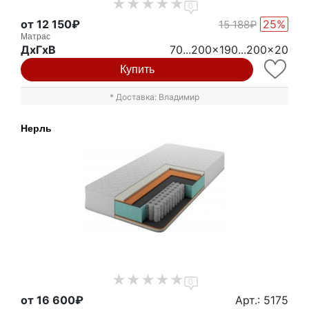
0
от 12 150₽
25%
15 188₽
Матрас
ДxГxВ
70...200x190...200x20
Купить
* Доставка: Владимир
Нерль
0
от 16 600₽
Арт.: 5175