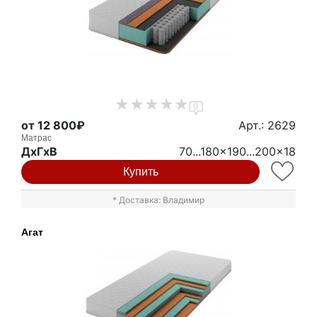
0
от 12 800₽
Арт.: 2629
Матрас
ДxГxВ
70...180x190...200x18
Купить
* Доставка: Владимир
Агат