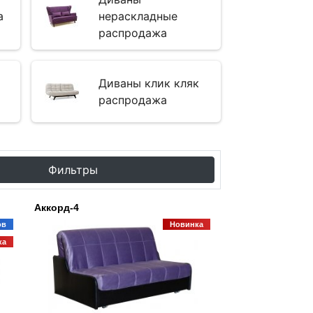
а
нераскладные
распродажа
Диваны клик кляк
распродажа
Фильтры
Аккорд-4
ов
Новинка
ка