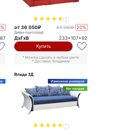
3
0%
от 36 050₽
20%
43 260₽
Диван-пантограф
x87
ДxГxВ
233x107x92
Купить
* Можем сделать в любом цвете
* Доставка: Владимир
Влада 2Д
ов
Изменение размеров
Хит продаж
7