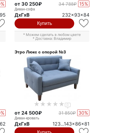
0%
от 30 250₽
15%
34 788₽
Диван-софа
x95
ДxГxВ
232x93x84
Купить
* Можем сделать в любом цвете
* Доставка: Владимир
Этро Люкс с опорой №3
0
0%
от 24 500₽
30%
31 850₽
Диван-кровать
x62
ДxГxВ
123...143x86x81
Купить