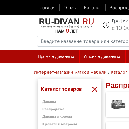
Главная
О нас
Каталог
Распро
График
с 10:0
9
НАМ
ЛЕТ
Прямые диваны
Угловые диваны
Интернет-магазин мягкой мебели
/
Каталог
Распр
Каталог товаров
Диваны
Распродажа
Диваны и кресла
Кровати и матрасы