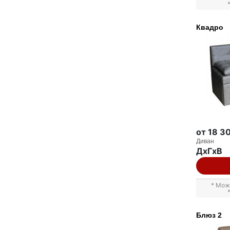
Квадро
от 18 3
Диван
ДxГxВ
* Мож
Блюз 2