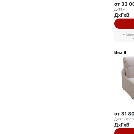
от 33 0
Диван
ДxГxВ
* Мож
Виа-8
от 31 8
Диван-кров
ДxГxВ