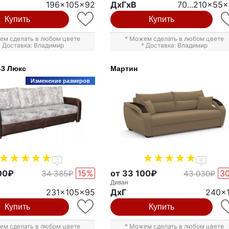
196x105x92
ДxГxВ
70...210x55
Купить
Купить
ем сделать в любом цвете
* Можем сделать в любом цвете
* Доставка: Владимир
* Доставка: Владимир
-3 Люкс
Мартин
Изменение размеров
3
4
00₽
15%
от 33 100₽
3
34 385₽
43 030₽
Диван
231x105x95
ДxГ
240x
Купить
Купить
ем сделать в любом цвете
* Можем сделать в любом цвете