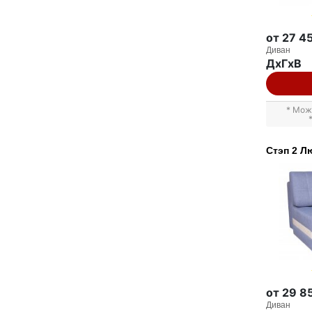
от 27 4
Диван
ДxГxВ
* Мож
Стэп 2 Л
от 29 8
Диван