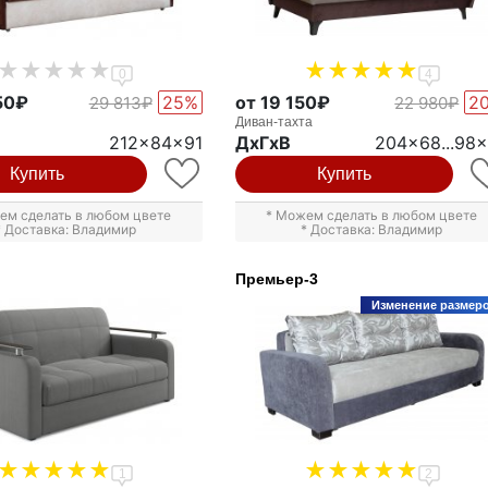
0
4
50₽
25%
от 19 150₽
2
29 813₽
22 980₽
Диван-тахта
212x84x91
ДxГxВ
204x68...98
Купить
Купить
ем сделать в любом цвете
* Можем сделать в любом цвете
* Доставка: Владимир
* Доставка: Владимир
Премьер-3
Изменение размер
1
2