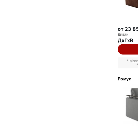
от 23 8
Диван
ДxГxВ
* Мож
Ромул