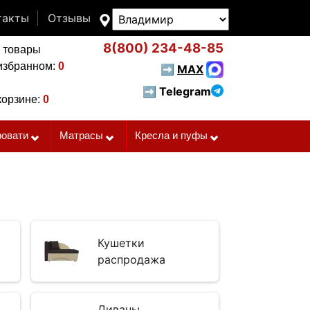
такты
Отзывы
8(800)
234-48-85
 товары
избранном:
0
➡
MAX
➡ Telegram
корзине:
0
ровати
Матрасы
Кресла и пуфы
Кушетки
распродажа
Диваны