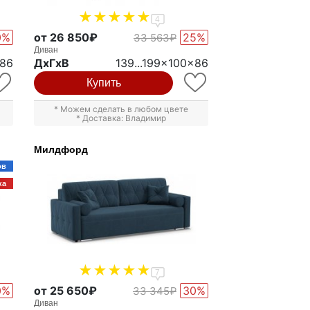
4
0%
от 26 850₽
25%
33 563₽
Диван
.86
ДxГxВ
139...199x100x86
Купить
* Можем сделать в любом цвете
* Доставка: Владимир
Милдфорд
ов
ка
7
0%
от 25 650₽
30%
33 345₽
Диван