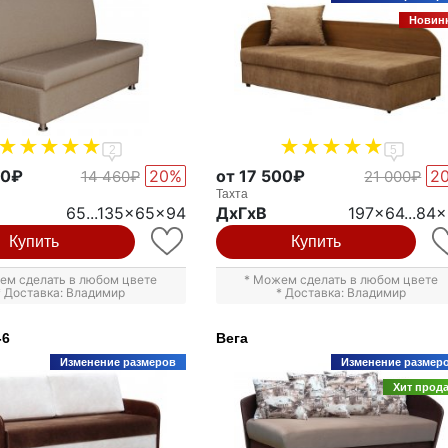
Новин
2
5
50₽
20%
от 17 500₽
2
14 460₽
21 000₽
Тахта
65...135x65x94
ДxГxВ
197x64...84
Купить
Купить
ем сделать в любом цвете
* Можем сделать в любом цвете
* Доставка: Владимир
* Доставка: Владимир
-6
Вега
Изменение размеров
Изменение размер
Хит прод