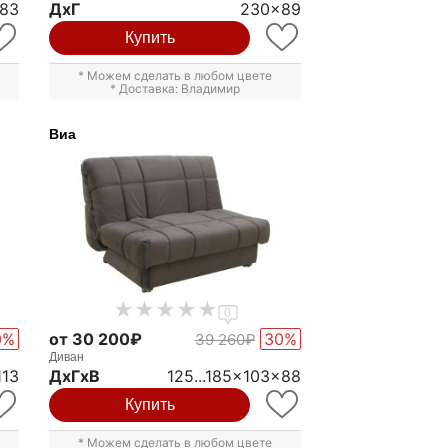
x83
ДxГ
230x89
Купить
* Можем сделать в любом цвете
* Доставка: Владимир
Виа
0
0%
от 30 200₽
30%
39 260₽
Диван
113
ДxГxВ
125...185x103x88
Купить
* Можем сделать в любом цвете