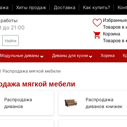
дажа
Хиты продаж
Доставка
Как купить?
Кон
 работы:
Избранные
0 до 21:00
Товаров в 
Корзина
Найти
Товаров в 
Модульные диваны
Диваны для кухни
Хорека
К
/
Распродажа мягкой мебели
одажа мягкой мебели
Распродажа
Распродажа
диванов
диванов книжек