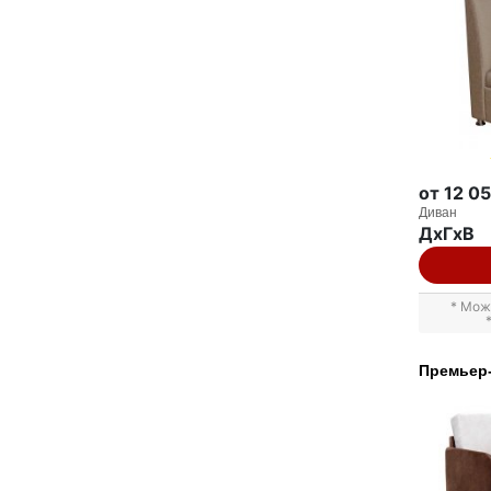
от 12 0
Диван
ДxГxВ
* Мож
Премьер