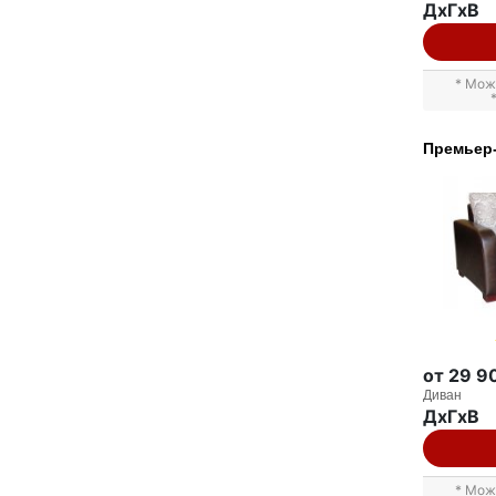
ДxГxВ
* Мож
Премьер
от 29 9
Диван
ДxГxВ
* Мож