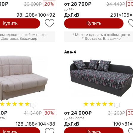
00₽
20%
от 28 700₽
2
39 600₽
34 440₽
Диван
98...208x100x92
ДxГxВ
231x105
Купить
Купить
ем сделать в любом цвете
* Можем сделать в любом цвете
* Доставка: Владимир
* Доставка: Владимир
Ава-4
2
1
00₽
30%
от 24 000₽
3
41 340₽
31 200₽
ать
Диван-софа
128...188x104x88
ДxГxВ
190x81
Купить
Купить