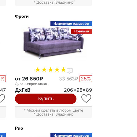
* Доставка: Владимир
Фроги
Изменение размеров
Новинка
5
0%
от 26 850₽
25%
33 563₽
Диван-еврокнижка
147
ДxГxВ
206x98x89
Купить
* Можем сделать в любом цвете
* Доставка: Владимир
Рио
ов
Изменение размеров