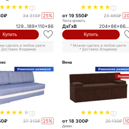
9
7
50₽
25%
от 19 550₽
2
34 313₽
23 460₽
Тахта-кровать
129...189x110x86
ДxГxВ
204x86x66..
Купить
Купить
ем сделать в любом цвете
* Можем сделать в любом цвете
* Доставка: Владимир
* Доставка: Владимир
юкс
Вена
Изменение размеров
Изменение размер
Новин
4
4
50₽
25%
от 18 300₽
1
37 313₽
20 130₽
Диван