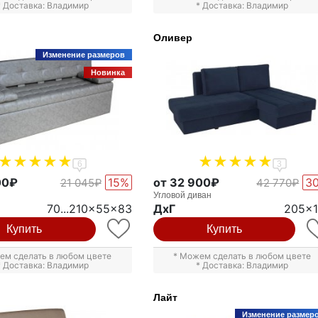
* Доставка: Владимир
* Доставка: Владимир
Оливер
Изменение размеров
Новинка
6
3
00₽
15%
от 32 900₽
3
21 045₽
42 770₽
Угловой диван
70...210x55x83
ДxГ
205x
Купить
Купить
ем сделать в любом цвете
* Можем сделать в любом цвете
* Доставка: Владимир
* Доставка: Владимир
Лайт
Изменение размер