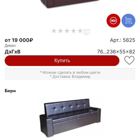
0
от 19 000₽
Арт.: 5625
Диван
ДxГxВ
76...236x55x82
Купить
* Можем сделать в любом цвете
* Доставка: Владимир
Берн