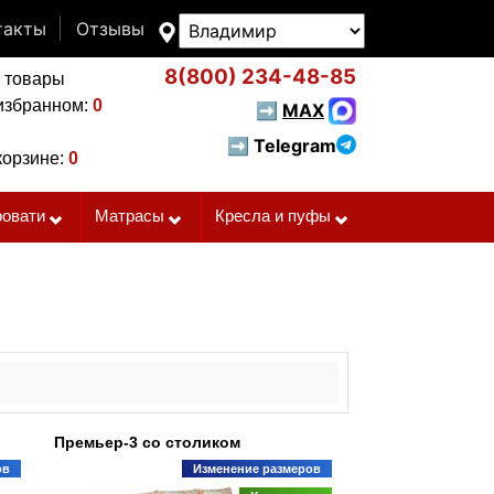
такты
Отзывы
8(800)
234-48-85
 товары
избранном:
0
➡
MAX
➡ Telegram
корзине:
0
ровати
Матрасы
Кресла и пуфы
Премьер-3 со столиком
ов
Изменение размеров