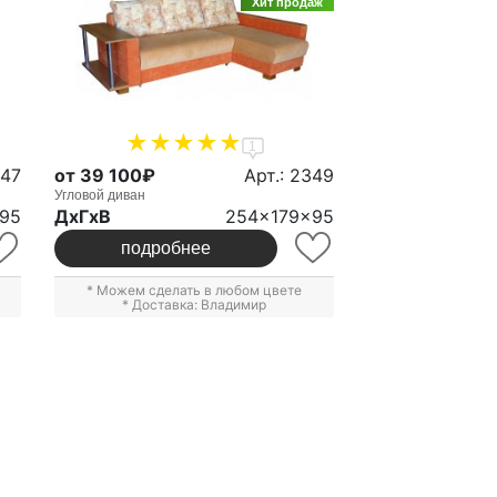
Хит продаж
1
347
от 39 100₽
Арт.: 2349
Угловой диван
95
ДxГxВ
254x179x95
подробнее
* Можем сделать в любом цвете
* Доставка: Владимир