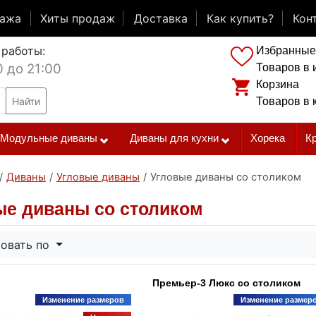
дажа
Хиты продаж
Доставка
Как купить?
Кон
 работы:
Избранные
0 до 21:00
Товаров в 
Корзина
Найти
Товаров в 
Модульные диваны
Диваны для кухни
Хорека
К
/
Диваны
/
Угловые диваны
/
Угловые диваны со столиком
ые диваны со столиком
овать по
Премьер-3 Люкс со столиком
Изменение размеров
Изменение размер