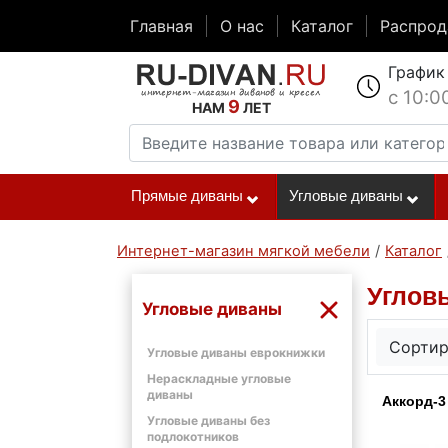
Главная
О нас
Каталог
Распро
График
с 10:0
9
НАМ
ЛЕТ
Прямые диваны
Угловые диваны
Интернет-магазин мягкой мебели
/
Каталог
Углов
Угловые диваны
Сортир
Угловые диваны еврокнижки
Нераскладные угловые
диваны
Аккорд-3
Угловые диваны без
подлокотников