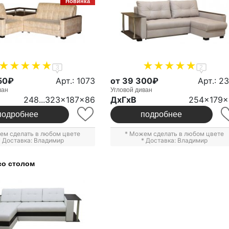
Новинка
3
2
50₽
Арт.: 1073
от 39 300₽
Арт.: 2
ван
Угловой диван
248...323x187x86
ДxГxВ
254x179x
подробнее
подробнее
ем сделать в любом цвете
* Можем сделать в любом цвете
* Доставка: Владимир
* Доставка: Владимир
со столом