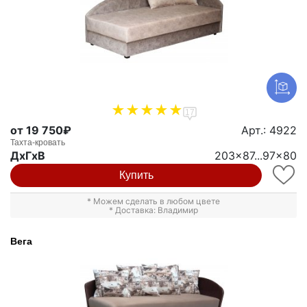
17
от 19 750₽
Арт.: 4922
Тахта-кровать
ДxГxВ
203x87...97x80
Купить
* Можем сделать в любом цвете
* Доставка: Владимир
Вега