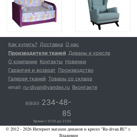
Как купить?
Доставка
О нас
Производители тканей
Диваны и кресла
О компании
Контакты
Новинки
Гарантия и возврат
Производство
Галерея тканей
Товары со склада
email:
ru-divan@yandex.ru
Вконтакте
234-48-
8(800)
85
Время с
10:00
до
21:00
© 2012 - 2026 Интернет магазин диванов и кресел "Ru-divan.RU" г.
Владимир