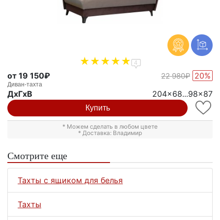
4
от 19 150₽
20%
22 980₽
Диван-тахта
ДxГxВ
204x68...98x87
Купить
* Можем сделать в любом цвете
* Доставка: Владимир
Смотрите еще
Тахты с ящиком для белья
Тахты