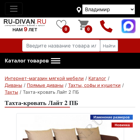
9
0
0
НАМ
ЛЕТ
Найти
Каталог товаров
Интернет-магазин мягкой мебели
/
Каталог
/
Диваны
/
Прямые диваны
/
Тахты, софы и кушетки
/
Тахты
/
Тахта-кровать Лайт 2 ПБ
Тахта-кровать Лайт 2 ПБ
Изменение размеров
Новинка