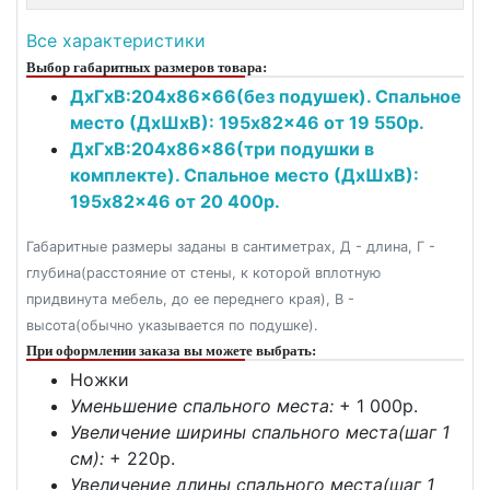
Все характеристики
Выбор габаритных размеров товара:
ДxГxВ:204x86x66(без подушек). Спальное
место (ДxШxВ): 195x82x46 от 19 550р.
ДxГxВ:204x86x86(три подушки в
комплекте). Спальное место (ДxШxВ):
195x82x46 от 20 400р.
Габаритные размеры заданы в сантиметрах, Д - длина, Г -
глубина(расстояние от стены, к которой вплотную
придвинута мебель, до ее переднего края), В -
высота(обычно указывается по подушке).
При оформлении заказа вы можете выбрать:
Ножки
Уменьшение спального места:
+ 1 000p.
Увеличение ширины спального места(шаг 1
см):
+ 220p.
Увеличение длины спального места(шаг 1