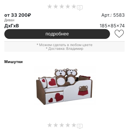
0
от 33 200₽
Арт.: 5583
Диван
ДxГxВ
185x85x74
подробнее
* Можем сделать в любом цвете
* Доставка: Владимир
Мишутки
0