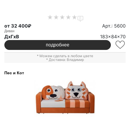
0
от 32 400₽
Арт.: 5600
Диван
ДxГxВ
183x84x70
подробнее
* Можем сделать в любом цвете
* Доставка: Владимир
Пес и Кот