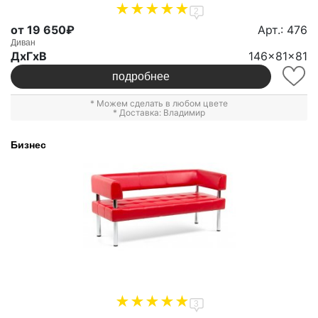
2
от 19 650₽
Арт.: 476
Диван
ДxГxВ
146x81x81
подробнее
* Можем сделать в любом цвете
* Доставка: Владимир
Бизнес
3