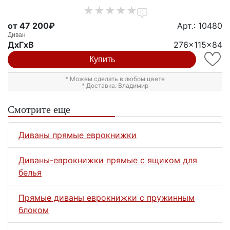
0
от 47 200₽
Арт.: 10480
Диван
ДxГxВ
276x115x84
Купить
* Можем сделать в любом цвете
* Доставка: Владимир
Смотрите еще
Диваны прямые еврокнижки
Диваны-еврокнижки прямые с ящиком для
белья
Прямые диваны еврокнижки с пружинным
блоком