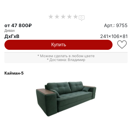
0
от 47 800₽
Арт.: 9755
Диван
ДxГxВ
241x106x81
Купить
* Можем сделать в любом цвете
* Доставка: Владимир
Кайман-5