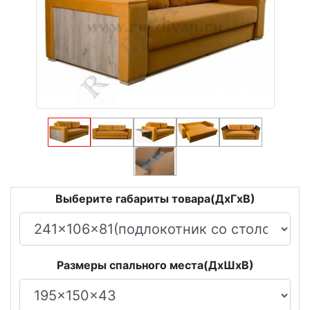
Выберите габариты товара(ДxГxВ)
Размеры спального места(ДxШxВ)