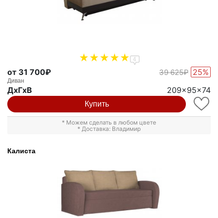
4
от 31 700₽
25%
39 625₽
Диван
ДxГxВ
209x95x74
Купить
* Можем сделать в любом цвете
* Доставка: Владимир
Калиста