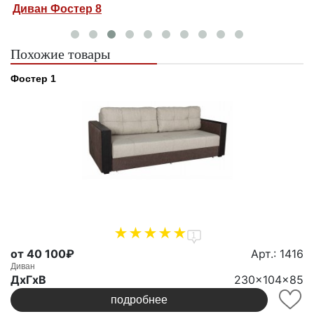
Диван Фостер 8
Д
Похожие товары
Фостер 1
1
от 40 100₽
Арт.: 1416
Диван
ДxГxВ
230x104x85
подробнее