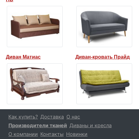
Диван Матиас
Диван-кровать Прайд
Как купить?
Доставка
О нас
Производители тканей
Диваны и кресла
О компании
Контакты
Новинки