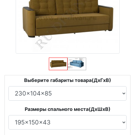
Выберите габариты товара(ДxГxВ)
Размеры спального места(ДxШxВ)