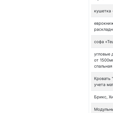
кушетка 
еврокниж
расклад
софа «Тещ
угловые 
от 1500м
спальная
Кровать 
учета ма
Брикс, Х
Модульны