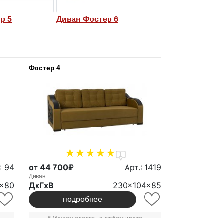
Фостер 6
Диван Фостер
Диван Ф
Фостер 4
1
: 94
от 44 700₽
Арт.: 1419
Диван
x80
ДxГxВ
230x104x85
подробнее
* Можем сделать в любом цвете