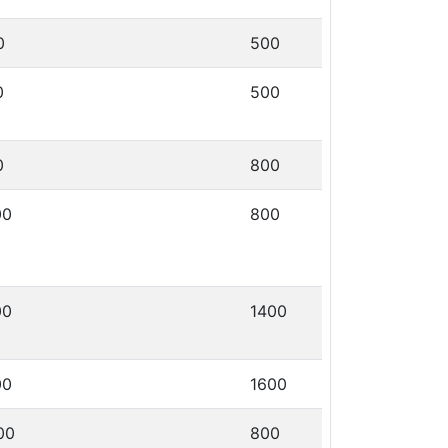
0
500
0
500
0
800
00
800
00
1400
00
1600
00
800