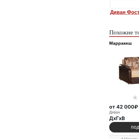
н Фостер 3
Диван Фостер 1
Диван
Похожие т
Марракеш
от 42 000₽
Диван
ДxГxВ
по
* Можем 