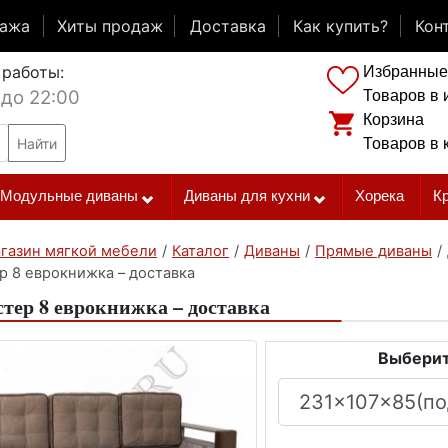
дажа
Хиты продаж
Доставка
Как купить?
Кон
 работы:
Избранные
 до 22:00
Товаров в 
Корзина
Найти
Товаров в 
Модульные диваны
Диваны для кухни
Хорека
К
газин мягкой мебели
/
Каталог
/
Диваны
/
Прямые диваны
/
р 8 еврокнижка – доставка
тер 8 еврокнижка – доставка
Выберит