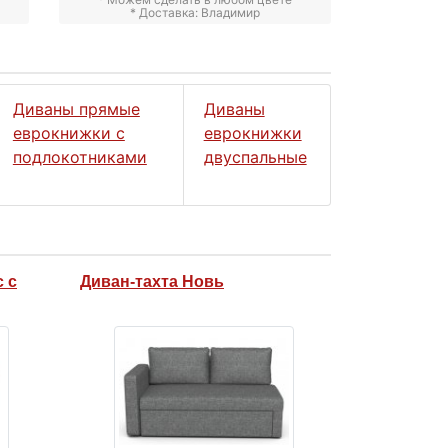
* Доставка: Владимир
Диваны прямые
Диваны
еврокнижки с
еврокнижки
подлокотниками
двуспальные
 с
Диван-тахта Новь