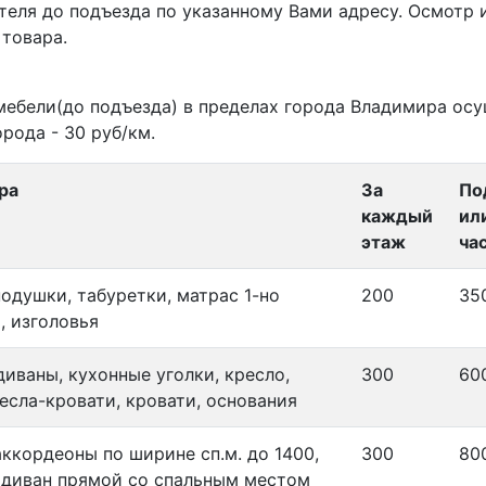
теля до подъезда по указанному Вами адресу. Осмотр 
 товара.
мебели(до подъезда) в пределах города Владимира ос
рода - 30 руб/км.
ра
За
По
каждый
ил
этаж
ча
подушки, табуретки, матрас 1-но
200
35
, изголовья
диваны, кухонные уголки, кресло,
300
60
ресла-кровати, кровати, основания
аккордеоны по ширине сп.м. до 1400,
300
80
диван прямой со спальным местом