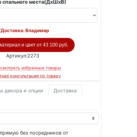
 спального места(ДxШxВ)
Доставка: Владимир
атериал и цвет от
43 100 руб.
Артикул:2273
смотреть избранные товары
тная консультация по товару
ы декора и опции
Доставка
прямую без посредников от