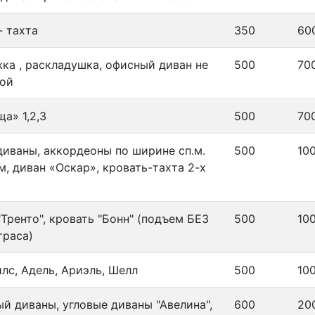
- тахта
350
60
ка , раскладушка, офисный диван не
500
70
ной
а» 1,2,3
500
70
диваны, аккордеоны по ширине сп.м.
500
10
м, диван «Оскар», кровать-тахта 2-х
"Тренто", кровать "Бонн" (подъем БЕЗ
500
10
траса)
илс, Адель, Ариэль, Шелл
500
10
й диваны, угловые диваны "Авелина",
600
20