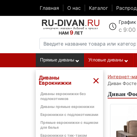
Главная
О нас
Каталог
Распро
График
с 9:00
9
НАМ
ЛЕТ
Прямые диваны
Угловые диваны
Интернет-ма
Диваны
Еврокнижки
Диван Фосте
Диван Фос
Диваны еврокнижки без
подлокотников
Диваны прямые еврокнижки
Еврокнижки с подлокотниками
Прямые еврокнижки с ящиком
для белья
Еврокнижки с тик-таком