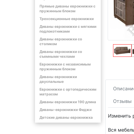
Прямые диваны еврокнижки с
пружинным блоком
Трехсекционные еврокнижки
Диваны еврокнижки с мягкими
подлокотниками
Диваны еврокнижки со
столиком
Диваны еврокнижки со
съемными чехлами
Еврокнижки с независимым
пружинным блоком
Диваны еврокнижки
двуспальные
Описани
Еврокнижки с ортопедическим
матрасом
Отзывы
Диваны еврокнижки 190 длина
Диваны-еврокнижки Фиджи
Изменить 
Детские диваны еврокнижка
Вся мебел