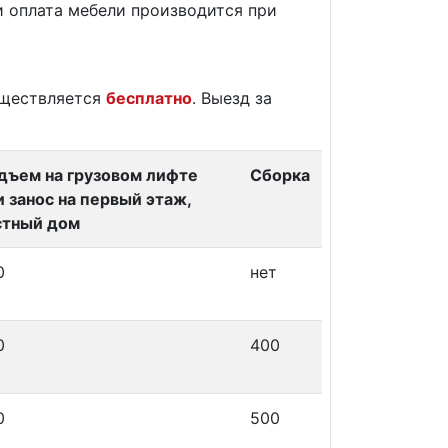
и оплата мебели производится при
уществляется
бесплатно
. Выезд за
дъем на грузовом лифте
Сборка
и занос на первый этаж,
стный дом
0
нет
0
400
0
500