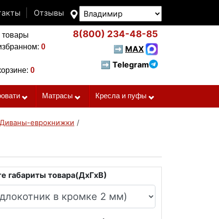
такты
Отзывы
8(800)
234-48-85
 товары
избранном:
0
➡
MAX
➡ Telegram
корзине:
0
ровати
Матрасы
Кресла и пуфы
Диваны-еврокнижки
/
е габариты товара(ДxГxВ)