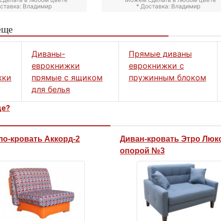
оставка: Владимир
* Доставка: Владимир
еще
Диваны-
Прямые диваны
еврокнижки
еврокнижки с
жки
прямые с ящиком
пружинным блоком
для белья
це?
ло-кровать Аккорд-2
Диван-кровать Этро Люкс
опорой №3