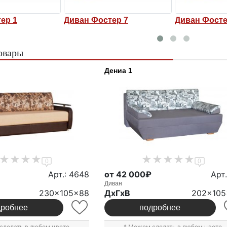
 Фостер 7
Диван Фостер 5
Диван 
овары
Дениа 1
0
0
Арт.: 4648
от 42 000₽
Арт.
Диван
230x105x88
ДxГxВ
202x105
дробнее
подробнее
сделать в любом цвете
* Можем сделать в любом цвете