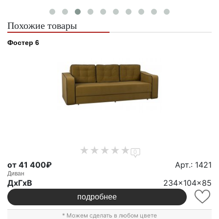
Похожие товары
Фостер 6
0
от 41 400₽
Арт.: 1421
Диван
ДxГxВ
234x104x85
подробнее
* Можем сделать в любом цвете