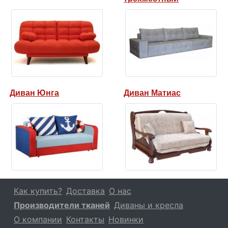
Диван Юнга
Диван Матиас
Как купить?
Доставка
О нас
Производители тканей
Диваны и кресла
О компании
Контакты
Новинки