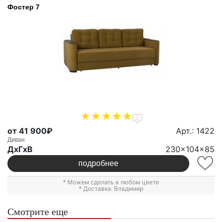
Фостер 7
2
от 41 900₽
Арт.: 1422
Диван
ДxГxВ
230x104x85
подробнее
* Можем сделать в любом цвете
* Доставка: Владимир
Смотрите еще