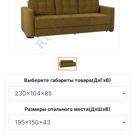
Выберите габариты товара(ДxГxВ)
Размеры спального места(ДxШxВ)