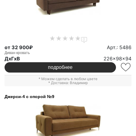
0
от 32 900₽
Арт.: 5486
Диван-кровать
ДxГxВ
226x98x94
подробнее
* Можем сделать в любом цвете
* Доставка: Владимир
Джерси-4 с опорой №9