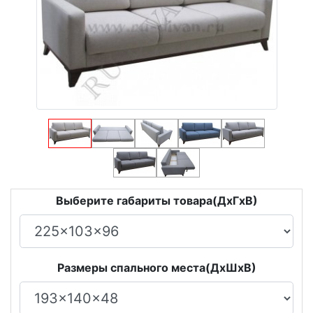
Выберите габариты товара(ДxГxВ)
Размеры спального места(ДxШxВ)