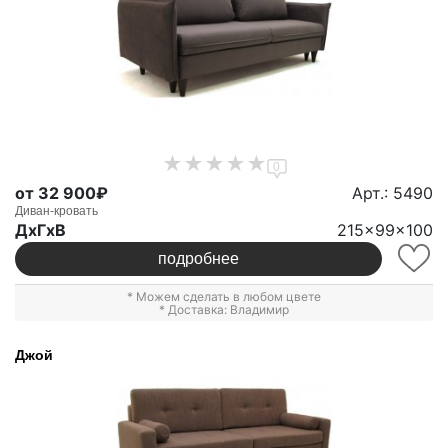
0
от 32 900₽
Арт.: 5490
Диван-кровать
ДxГxВ
215x99x100
подробнее
* Можем сделать в любом цвете
* Доставка: Владимир
Джой