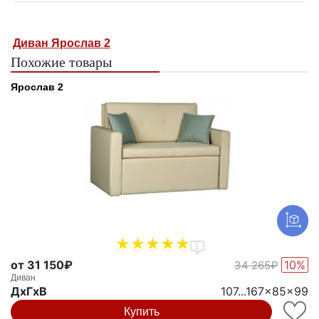
Диван Ярослав 2
Похожие товары
Ярослав 2
1
от 31 150₽
10%
34 265₽
Диван
ДxГxВ
107...167x85x99
Купить