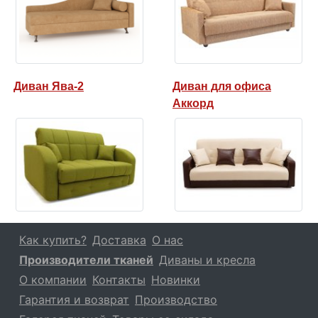
Диван Ява-2
Диван для офиса
Аккорд
Как купить?
Доставка
О нас
Производители тканей
Диваны и кресла
О компании
Контакты
Новинки
Гарантия и возврат
Производство