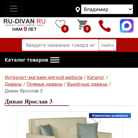
9
0
0
НАМ
ЛЕТ
Найти
Каталог товаров
Интернет-магазин мягкой мебели
/
Каталог
/
Диваны
/
Прямые диваны
/
Выкатные диваны
/
Диван Ярослав 3
Диван Ярослав 3
Изменение размеров