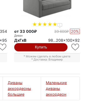
1
1354
от 33 000₽
20%
39 600₽
Диван
8x95
ДxГxВ
98...208x100x92
Купить
* Можем сделать в любом цвете
* Доставка: Владимир
Диваны
Маленькие
аккордеоны
диваны
большие
аккордеон