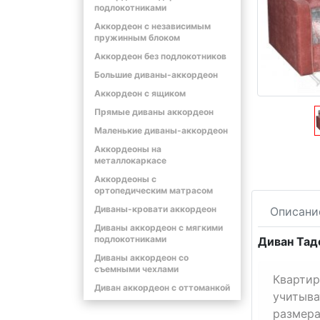
подлокотниками
Аккордеон с независимым
пружинным блоком
Аккордеон без подлокотников
Большие диваны-аккордеон
Аккордеон с ящиком
Прямые диваны аккордеон
Маленькие диваны-аккордеон
Аккордеоны на
металлокаркасе
Аккордеоны с
ортопедическим матрасом
Диваны-кровати аккордеон
Описани
Диваны аккордеон с мягкими
подлокотниками
Диван Тад
Диваны аккордеон со
съемными чехлами
Квартир
Диван аккордеон с оттоманкой
учитыва
размера