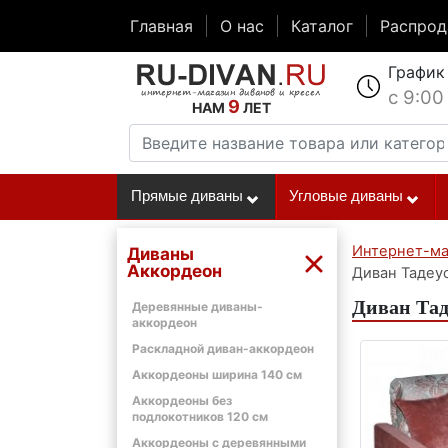
Главная
О нас
Каталог
Распро
График
с 9:00
9
НАМ
ЛЕТ
Прямые диваны
Угловые диваны
Интернет-ма
Диваны
Аккордеон
Диван Тадеу
Диван Тад
Деревянные диваны-
аккордеон
Раскладной диван-аккордеон
Аккордеоны ширина 140 см
Аккордеоны без
подлокотников 120 см
Аккордеоны с деревянными