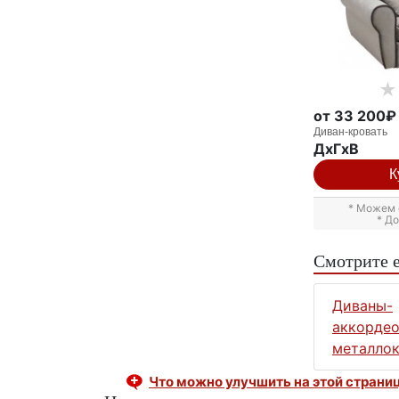
от 33 200₽
Диван-кровать
ДxГxВ
К
* Можем 
* Д
Смотрите 
Диваны-
аккордео
металлок
Что можно улучшить на этой страни