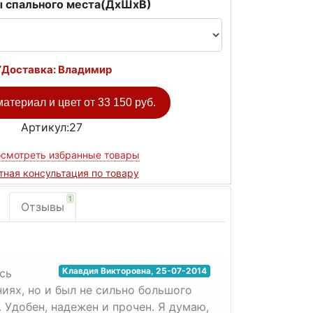
 спального места(ДxШxВ)
Доставка: Владимир
атериал и цвет от
33 150 руб.
Артикул:27
смотреть избранные товары
тная консультация по товару
1
Отзывы
Клавдия Викторовна
,
25-07-2014
сь
иях, но и был не сильно большого
 Удобен, надежен и прочен. Я думаю,