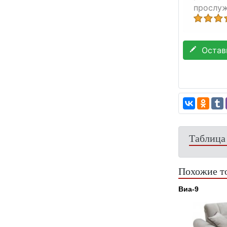
прослуж
Остави
Таблица
Похожие т
Виа-9