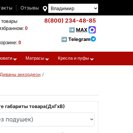
такты
Отзывы
8(800)
234-48-85
 товары
избранном:
0
➡
MAX
➡ Telegram
корзине:
0
ровати
Матрасы
Кресла и пуфы
Диваны аккордеон
/
е габариты товара(ДxГxВ)