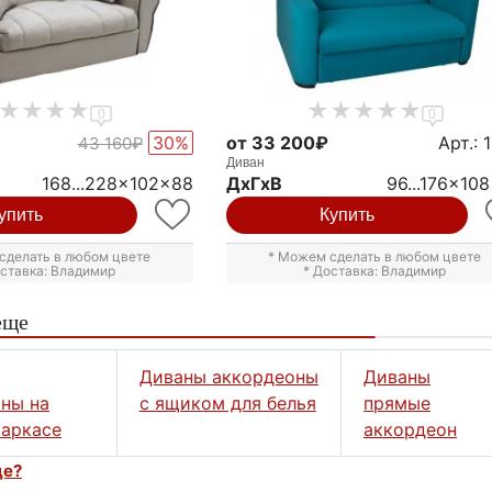
0
0
30%
от 33 200₽
Арт.: 
43 160₽
Диван
168...228x102x88
ДxГxВ
96...176x10
упить
Купить
сделать в любом цвете
* Можем сделать в любом цвете
оставка: Владимир
* Доставка: Владимир
еще
Диваны аккордеоны
Диваны
ны на
с ящиком для белья
прямые
аркасе
аккордеон
це?