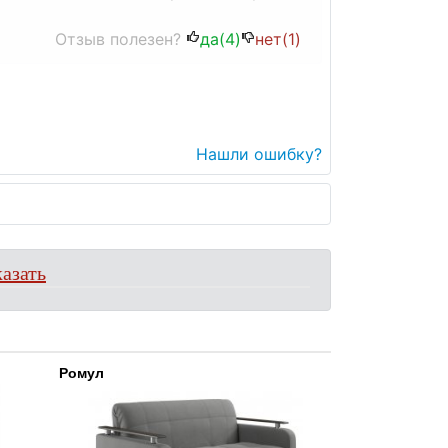
Отзыв полезен?
да(
4
)
нет(
1
)
Нашли ошибку?
азать
Ромул