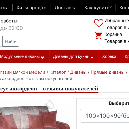
дажа
Хиты продаж
Доставка
Как купить?
Кон
 работы:
Избранные
 до 22:00
Товаров в 
Корзина
Найти
Товаров в 
Модульные диваны
Диваны для кухни
Хорека
К
газин мягкой мебели
/
Каталог
/
Диваны
/
Прямые диваны
/
с аккордеон – отзывы покупателей
еус аккордеон – отзывы покупателей
Выберит