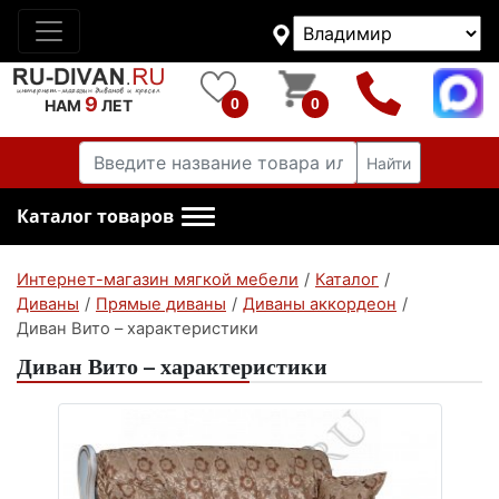
9
0
0
НАМ
ЛЕТ
Найти
Каталог товаров
Интернет-магазин мягкой мебели
/
Каталог
/
Диваны
/
Прямые диваны
/
Диваны аккордеон
/
Диван Вито – характеристики
Диван Вито – характеристики