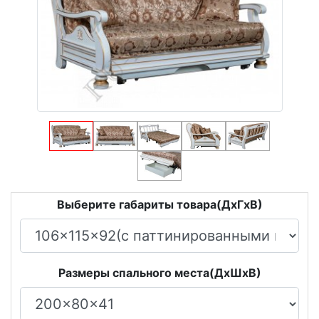
Выберите габариты товара(ДxГxВ)
Размеры спального места(ДxШxВ)