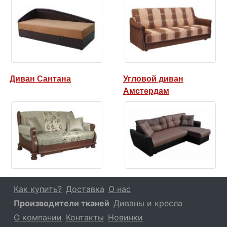
Диван Сантана
Угловой диван
Амстердам
Как купить?
Доставка
О нас
Производители тканей
Диваны и кресла
О компании
Контакты
Новинки