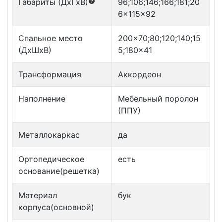
Габариты (ДxГxВ)
96;106;146;166;181;20
6x115x92
Спальное место
200x70;80;120;140;15
(ДxШxВ)
5;180x41
Трансформация
Аккордеон
Наполнение
Мебельный поролон
(ППУ)
Металлокаркас
да
Ортопедическое
есть
основание(решетка)
Материал
бук
корпуса(основной)