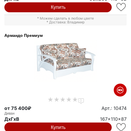
Купить
* Можем сделать в любом цвете
* Доставка: Владимир
Армандо Премиум
0
от 75 400₽
Арт.: 10474
Диван
ДxГxВ
167x110x87
Купить