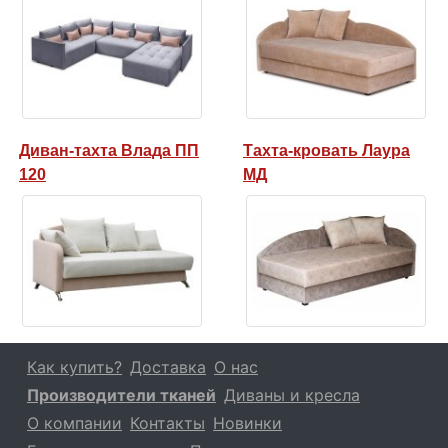
Диван-тахта Влада ПП
Тахта-кровать Лаура
120
МД
Как купить?
Доставка
О нас
Производители тканей
Диваны и кресла
О компании
Контакты
Новинки