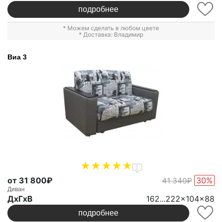
подробнее
* Можем сделать в любом цвете
* Доставка: Владимир
Виа 3
1
от 31 800₽
30%
41 340₽
Диван
ДxГxВ
162...222x104x88
подробнее