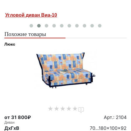
диван Виа-10
Диван-крова
Похожие товары
Люкс
0
от 31 800₽
Арт.: 2104
Диван
ДxГxВ
70...180x100x92