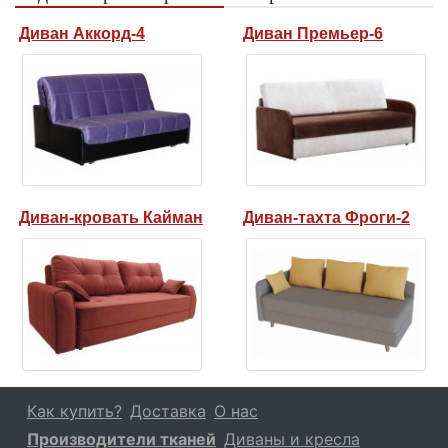
Диван Аккорд-4
Диван Премьер-6
Диван-кровать Кайман
Диван-тахта Фроги-2
Как купить?
Доставка
О нас
Производители тканей
Диваны и кресла