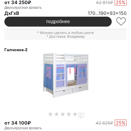
от 34 250₽
25%
42 813₽
Двухъярусная кровать
ДxГxВ
170...190x93x150
подробнее
* Можем сделать в любом цвете
* Доставка: Владимир
Галчонок-2
0
от 34 100₽
25%
42 625₽
Двухъярусная кровать