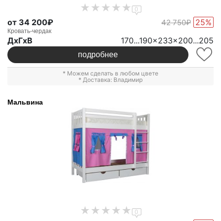
0
от 34 200₽
25%
42 750₽
Кровать-чердак
ДxГxВ
170...190x233x200...205
подробнее
* Можем сделать в любом цвете
* Доставка: Владимир
Мальвина
0