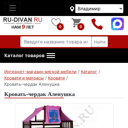
9
0
0
НАМ
ЛЕТ
Найти
Каталог товаров
Интернет-магазин мягкой мебели
/
Каталог
/
Кровати и матрасы
/
Кровати
/
Кровать-чердак Аленушка
Кровать-чердак Аленушка