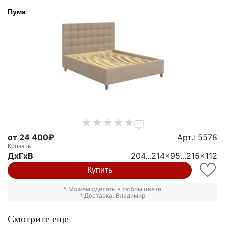
Пума
0
от 24 400₽
Арт.: 5578
Кровать
ДxГxВ
204...214x95...215x112
Купить
* Можем сделать в любом цвете
* Доставка: Владимир
Смотрите еще