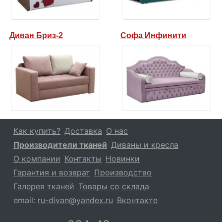
Диван Бриз-2
Софа Инфинити
Как купить?
Доставка
О нас
Производители тканей
Диваны и кресла
О компании
Контакты
Новинки
Гарантия и возврат
Производство
Галерея тканей
Товары со склада
email:
ru-divan@yandex.ru
Вконтакте