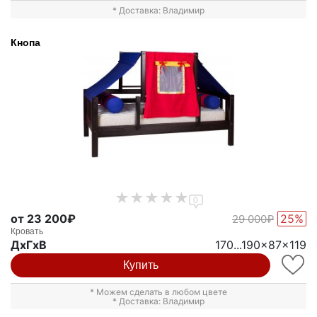
* Доставка: Владимир
Кнопа
0
от 23 200₽
25%
29 000₽
Кровать
ДxГxВ
170...190x87x119
Купить
* Можем сделать в любом цвете
* Доставка: Владимир