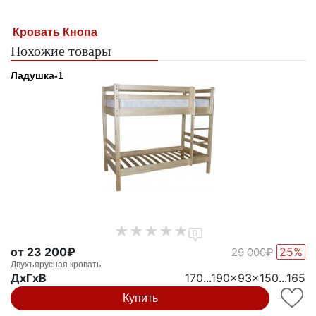
Кровать Кнопа
Похожие товары
Ладушка-1
0
от 23 200₽
25%
29 000₽
Двухъярусная кровать
ДxГxВ
170...190x93x150...165
Купить