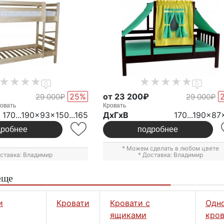
0
0
25%
от 23 200₽
29 000₽
29 000₽
овать
Кровать
170...190x93x150...165
ДxГxВ
170...190x87
дробнее
подробнее
* Можем сделать в любом цвете
оставка: Владимир
* Доставка: Владимир
еще
и
Кровати
Кровати с
Одн
ящиками
кров