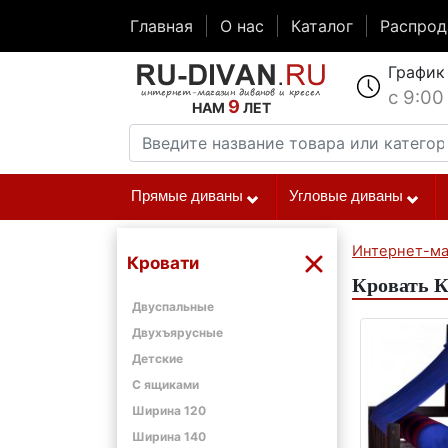
Главная
О нас
Каталог
Распро
График
с 9:00
9
НАМ
ЛЕТ
Прямые диваны
Угловые диваны
Интернет-ма
Кровати
Кровать К
Двуспальные
Двухъярусные
Детские
С ящиками
Ширина 120
Ширина 140