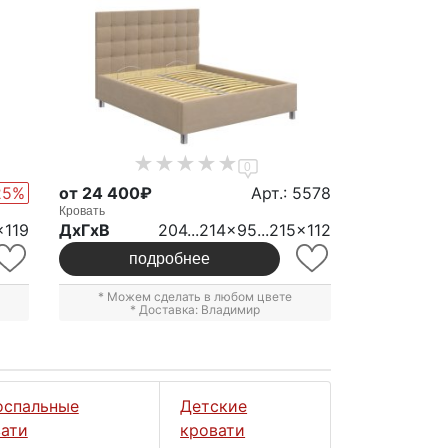
0
25%
от 24 400₽
Арт.: 5578
Кровать
x119
ДxГxВ
204...214x95...215x112
подробнее
* Можем сделать в любом цвете
* Доставка: Владимир
оспальные
Детские
ати
кровати