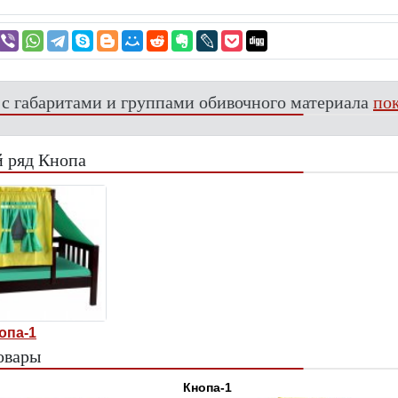
 с габаритами и группами обивочного материала
пок
 ряд Кнопа
опа-1
овары
Кнопа-1