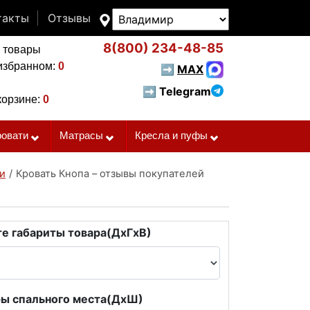
такты
Отзывы
8(800)
234-48-85
 товары
избранном:
0
➡
MAX
➡ Telegram
корзине:
0
ровати
Матрасы
Кресла и пуфы
и
/
Кровать Кнопа – отзывы покупателей
е габариты товара(ДxГxВ)
ы спального места(ДxШ)