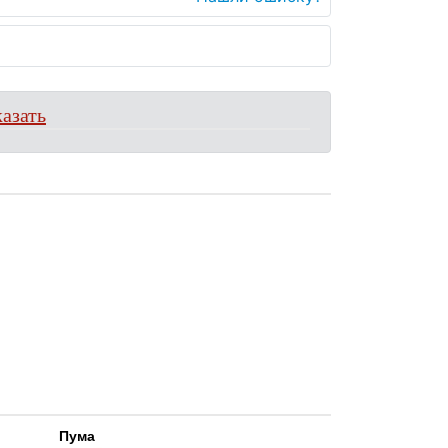
азать
Пума