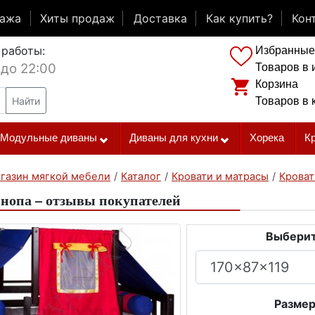
дажа
Хиты продаж
Доставка
Как купить?
Кон
 работы:
Избранные
 до 22:00
Товаров в 
Корзина
Найти
Товаров в 
Модульные диваны
Диваны для кухни
Хорека
К
газин мягкой мебели
/
Каталог
/
Кровати и матрасы
/
Кроват
нопа – отзывы покупателей
Выберит
Размер