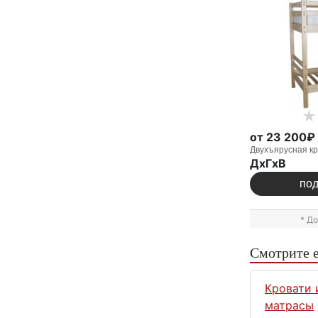
от 23 200₽
Двухъярусная кр
ДxГxВ
по
* Д
Смотрите 
Кровати 
матрасы