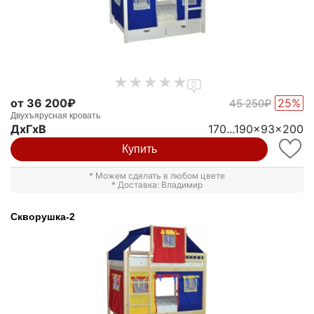
0
от 36 200₽
25%
45 250₽
Двухъярусная кровать
ДxГxВ
170...190x93x200
Купить
* Можем сделать в любом цвете
* Доставка: Владимир
Скворушка-2