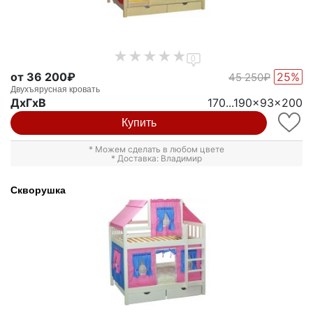
0
от 36 200₽
25%
45 250₽
Двухъярусная кровать
ДxГxВ
170...190x93x200
Купить
* Можем сделать в любом цвете
* Доставка: Владимир
Скворушка