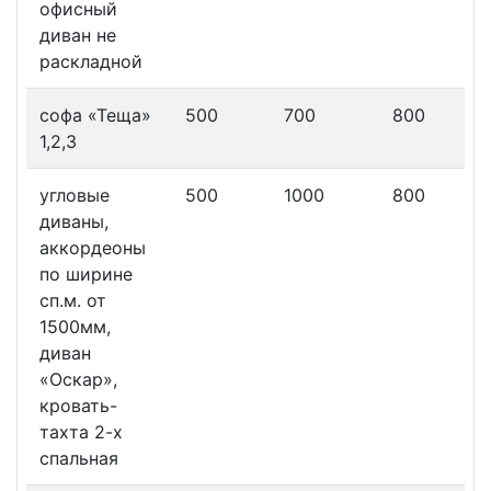
офисный
диван не
раскладной
софа «Теща»
500
700
800
1,2,3
угловые
500
1000
800
диваны,
аккордеоны
по ширине
сп.м. от
1500мм,
диван
«Оскар»,
кровать-
тахта 2-х
спальная