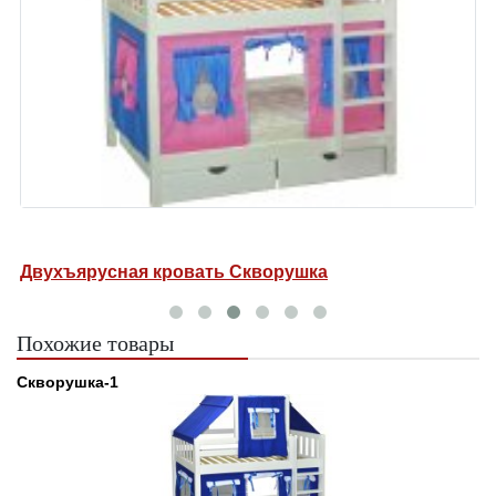
Двухъярусная кровать Скворушка
Д
Похожие товары
Скворушка-1