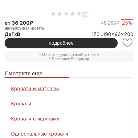
0
от 36 200₽
25%
45 250₽
Двухъярусная кровать
ДxГxВ
170...190x93x200
подробнее
* Можем сделать в любом цвете
* Доставка: Владимир
Смотрите еще
Кровати и матрасы
Кровати
Кровати с ящиками
Односпальные кровати