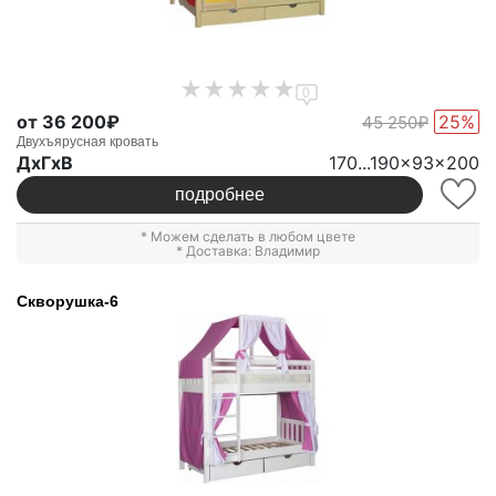
0
от 36 200₽
25%
45 250₽
Двухъярусная кровать
ДxГxВ
170...190x93x200
подробнее
* Можем сделать в любом цвете
* Доставка: Владимир
Скворушка-6