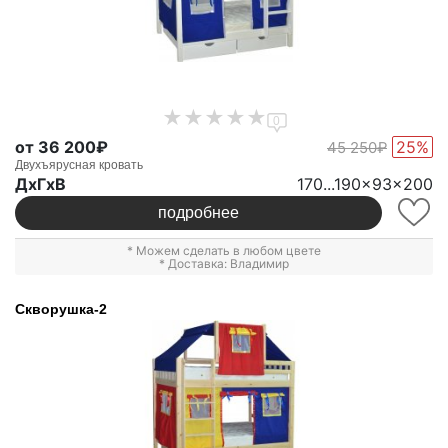
0
от 36 200₽
25%
45 250₽
Двухъярусная кровать
ДxГxВ
170...190x93x200
подробнее
* Можем сделать в любом цвете
* Доставка: Владимир
Скворушка-2