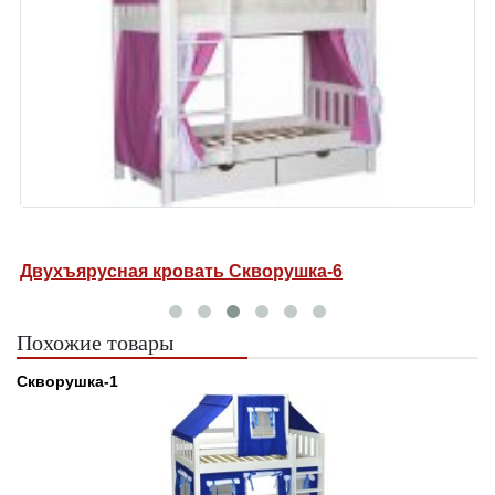
Двухъярусная кровать Скворушка-6
Д
Похожие товары
Скворушка-1