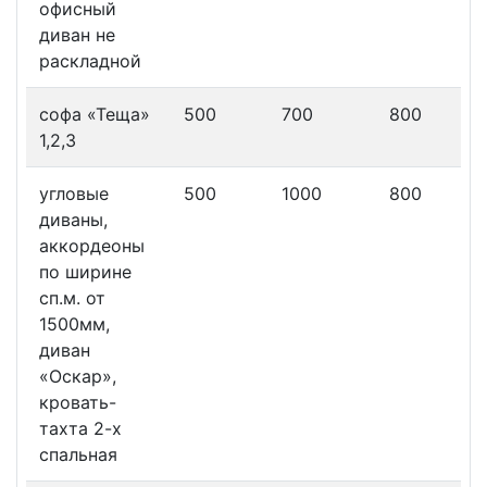
офисный
диван не
раскладной
софа «Теща»
500
700
800
1,2,3
угловые
500
1000
800
диваны,
аккордеоны
по ширине
сп.м. от
1500мм,
диван
«Оскар»,
кровать-
тахта 2-х
спальная