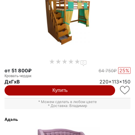
0
от 51 800₽
25%
64 750₽
Кровать-чердак
ДxГxВ
220x113x150
Купить
* Можем сделать в любом цвете
* Доставка: Владимир
Адэль