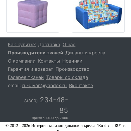
Как купить?
Доставка
О нас
Производители тканей
Диваны и кресла
О компании
Контакты
Новинки
Гарантия и возврат
Производство
Галерея тканей
Товары со склада
email:
ru-divan@yandex.ru
Вконтакте
234-48-
8(800)
85
Время с
10:00
до
21:00
© 2012 - 2026 Интернет магазин диванов и кресел "Ru-divan.RU" г.