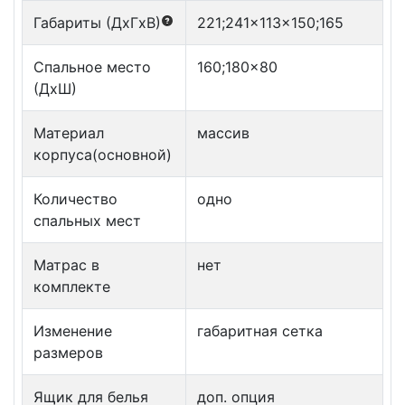
Габариты (ДxГxВ)
221;241x113x150;165
Спальное место
160;180x80
(ДxШ)
Материал
массив
корпуса(основной)
Количество
одно
спальных мест
Матрас в
нет
комплекте
Изменение
габаритная сетка
размеров
Ящик для белья
доп. опция