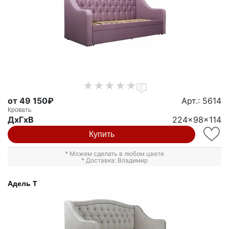
0
от 49 150₽
Арт.: 5614
Кровать
ДxГxВ
224x98x114
Купить
* Можем сделать в любом цвете
* Доставка: Владимир
Адель Т