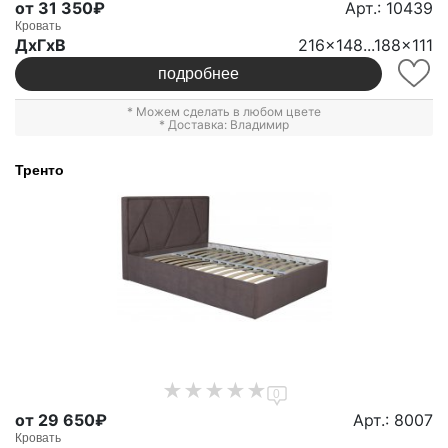
от 31 350₽
Арт.: 10439
Кровать
ДxГxВ
216x148...188x111
подробнее
* Можем сделать в любом цвете
* Доставка: Владимир
Тренто
0
от 29 650₽
Арт.: 8007
Кровать