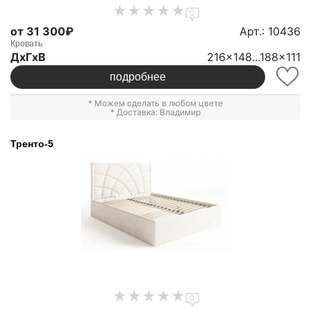
0
от 31 300₽
Арт.: 10436
Кровать
ДxГxВ
216x148...188x111
подробнее
* Можем сделать в любом цвете
* Доставка: Владимир
Тренто-5
0