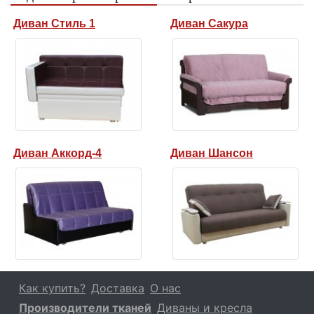
Диван Стиль 1
Диван Сакура
Диван Аккорд-4
Диван Шансон
Как купить?
Доставка
О нас
Производители тканей
Диваны и кресла