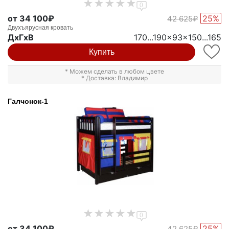
0
от 34 100₽
25%
42 625₽
Двухъярусная кровать
ДxГxВ
170...190x93x150...165
Купить
* Можем сделать в любом цвете
* Доставка: Владимир
Галчонок-1
0
от 34 100₽
25%
42 625₽