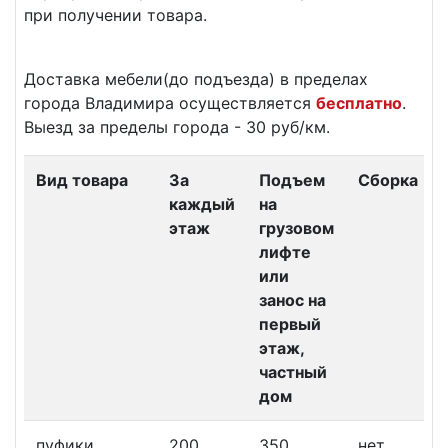
при получении товара.
Доставка мебели(до подъезда) в пределах
города Владимира осуществляется
бесплатно
.
Выезд за пределы города - 30 руб/км.
Вид товара
За
Подъем
Сборка
каждый
на
этаж
грузовом
лифте
или
занос на
первый
этаж,
частный
дом
пуфики,
200
350
нет