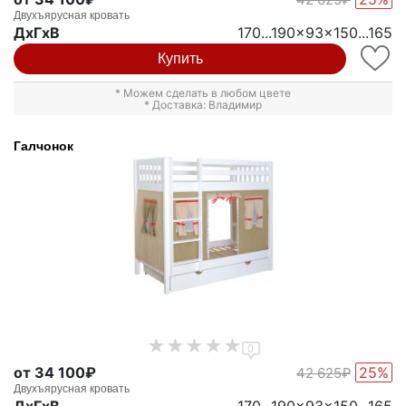
Двухъярусная кровать
ДxГxВ
170...190x93x150...165
Купить
* Можем сделать в любом цвете
* Доставка: Владимир
Галчонок
0
от 34 100₽
25%
42 625₽
Двухъярусная кровать
ДxГxВ
170...190x93x150...165