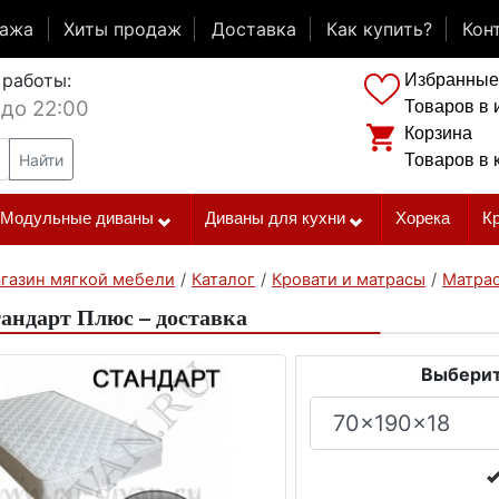
дажа
Хиты продаж
Доставка
Как купить?
Кон
 работы:
Избранные
 до 22:00
Товаров в 
Корзина
Найти
Товаров в 
Модульные диваны
Диваны для кухни
Хорека
К
газин мягкой мебели
/
Каталог
/
Кровати и матрасы
/
Матра
андарт Плюс – доставка
Выберит