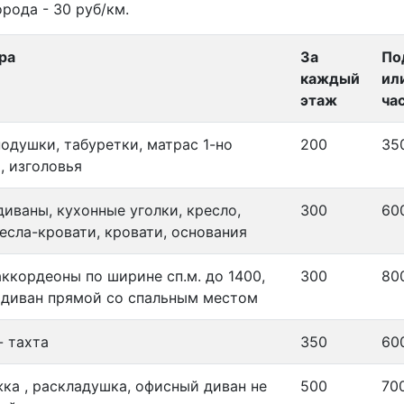
рода - 30 руб/км.
ра
За
По
каждый
ил
этаж
ча
подушки, табуретки, матрас 1-но
200
35
, изголовья
диваны, кухонные уголки, кресло,
300
60
ресла-кровати, кровати, основания
аккордеоны по ширине сп.м. до 1400,
300
80
диван прямой со спальным местом
- тахта
350
60
ка , раскладушка, офисный диван не
500
70