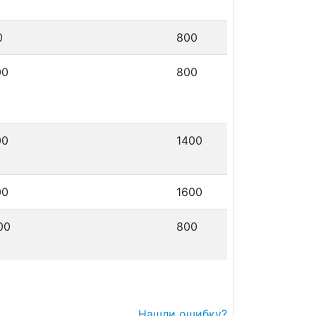
0
800
00
800
00
1400
00
1600
00
800
Нашли ошибку?