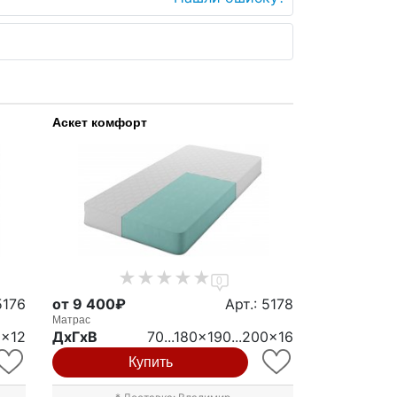
Аскет комфорт
0
5176
от 9 400₽
Арт.: 5178
Матрас
0x12
ДxГxВ
70...180x190...200x16
Купить