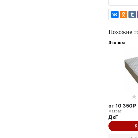
Похожие т
Эконом
от 10 350₽
Матрас
ДxГ
К