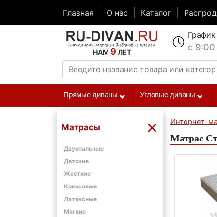
Главная
О нас
Каталог
Распро
График
с 9:00
9
НАМ
ЛЕТ
Прямые диваны
Угловые диваны
Интернет-ма
Матрасы
Матрас Ст
Двуспальные
Детские
Жесткие
Кокосовые
Латексные
Мягкие