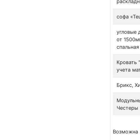
расклад
софа «Тещ
угловые 
от 1500м
спальная
Кровать 
учета ма
Брикс, Х
Модульны
Честеры
Возможна 