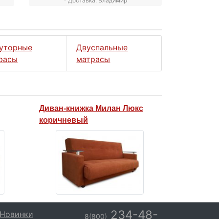
* Доставка: Владимир
уторные
Двуспальные
расы
матрасы
Диван-книжка Милан Люкс
коричневый
234-48-
Новинки
8(800)