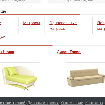
оставка: Владимир
* Доставка: Владимир
еще
и
Матрасы
Односпальные
Пол
матрасы
мат
це?
н Нюша
Диван Токио
ители тканей
Диваны и кресла
О компании
Контакты