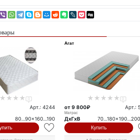
овары
Агат
0
0
Арт.: 4244
от 9 800₽
Арт.: 
Матрас
80...90x160...190
ДxГxВ
70...180x190...20
упить
Купить