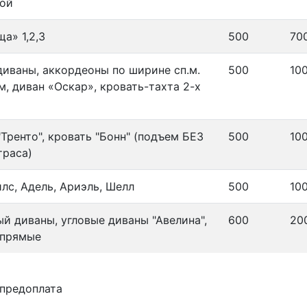
ной
а» 1,2,3
500
70
диваны, аккордеоны по ширине сп.м.
500
10
м, диван «Оскар», кровать-тахта 2-х
"Тренто", кровать "Бонн" (подъем БЕЗ
500
10
траса)
илс, Адель, Ариэль, Шелл
500
10
й диваны, угловые диваны "Авелина",
600
20
 прямые
предоплата