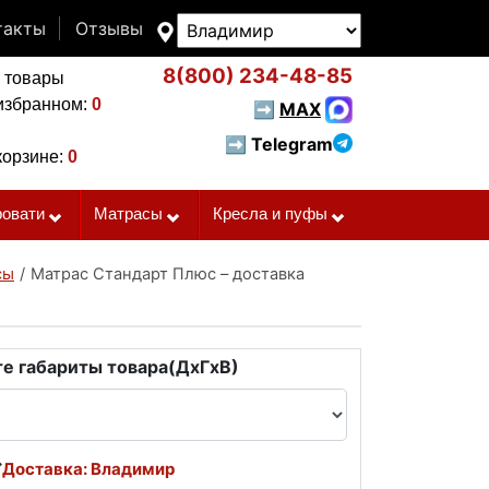
такты
Отзывы
8(800)
234-48-85
 товары
избранном:
0
➡
MAX
➡ Telegram
корзине:
0
ровати
Матрасы
Кресла и пуфы
сы
/
Матрас Стандарт Плюс – доставка
е габариты товара(ДxГxВ)
Доставка: Владимир