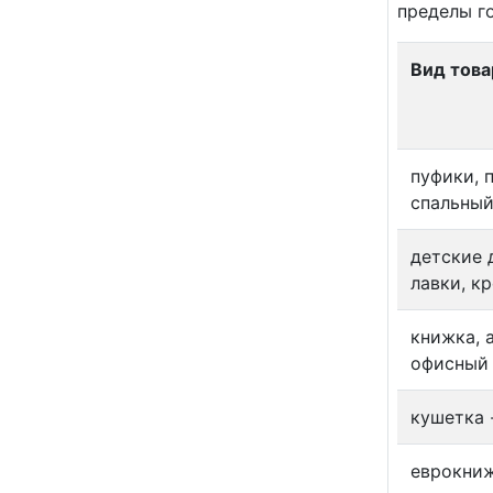
пределы го
Вид това
пуфики, 
спальный
детские 
лавки, к
книжка, 
офисный 
кушетка 
еврокниж