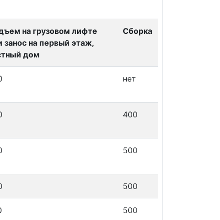
дъем на грузовом лифте
Сборка
и занос на первый этаж,
стный дом
0
нет
0
400
0
500
0
500
0
500