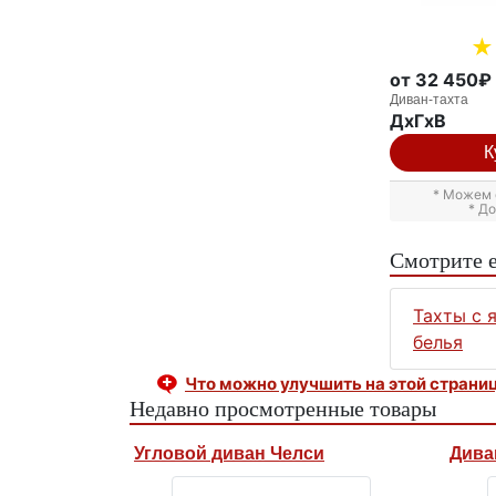
от 32 450₽
Диван-тахта
ДxГxВ
К
* Можем 
* Д
Смотрите 
Тахты с 
белья
Что можно улучшить на этой страни
Недавно просмотренные товары
Угловой диван Челси
Дива