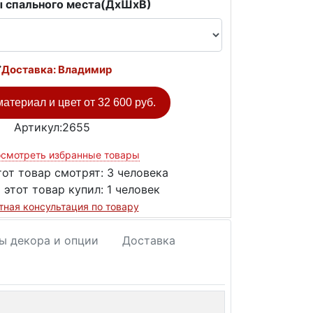
 спального места(ДxШxВ)
Доставка: Владимир
атериал и цвет от
32 600 руб.
Артикул:2655
смотреть избранные товары
тот товар смотрят:
3 человека
 этот товар купил:
1 человек
тная консультация по товару
ы декора и опции
Доставка