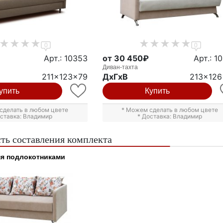
0
0
Арт.: 10353
от 30 450₽
Арт.: 1
Диван-тахта
211x123x79
ДxГxВ
213x12
упить
Купить
сделать в любом цвете
* Можем сделать в любом цвете
оставка: Владимир
* Доставка: Владимир
ть составления комплекта
мя подлокотниками