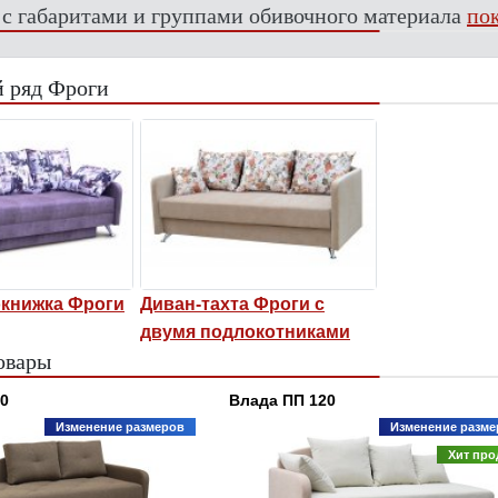
 с габаритами и группами обивочного материала
пок
 ряд Фроги
окнижка Фроги
Диван-тахта Фроги с
двумя подлокотниками
овары
0
Влада ПП 120
Изменение размеров
Изменение разме
Хит пр