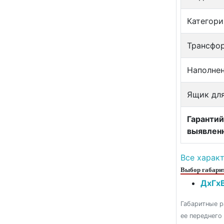
Категори
Трансфо
Наполне
Ящик для
Гарантий
выявлен
Все харак
Выбор габарит
ДxГxВ
Габаритные р
ее переднего