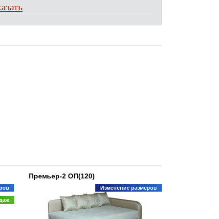
азать
Премьер-2 ОП(120)
ров
Изменение размеров
одаж