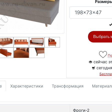
Размеры
Выбрать м
По
сейчас э
сегодня
Беспла
е
Характеристики
Трансформация
Материал
Фроги-2