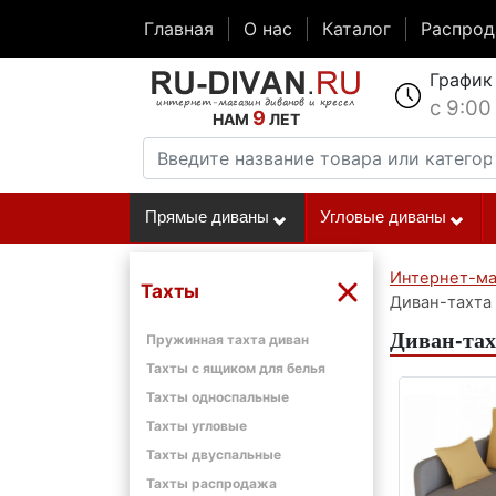
Главная
О нас
Каталог
Распро
График
с 9:00
9
НАМ
ЛЕТ
Прямые диваны
Угловые диваны
Интернет-ма
Тахты
Диван-тахта
Диван-тах
Пружинная тахта диван
Тахты с ящиком для белья
Тахты односпальные
Тахты угловые
Тахты двуспальные
Тахты распродажа