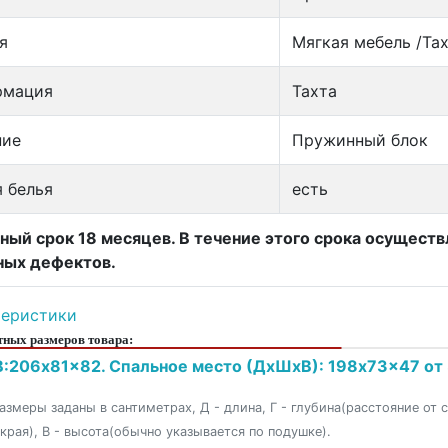
я
Мягкая мебель /Та
рмация
Тахта
ние
Пружинный блок
 белья
есть
ный срок 18 месяцев. В течение этого срока осущест
ных дефектов.
теристики
ных размеров товара:
:206x81x82. Спальное место (ДxШxВ): 198x73x47 от 
азмеры заданы в сантиметрах, Д - длина, Г - глубина(расстояние от 
 края), В - высота(обычно указывается по подушке).