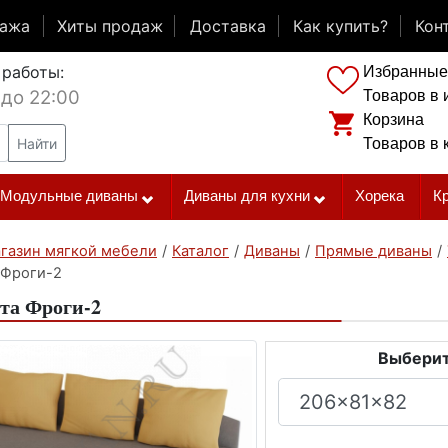
дажа
Хиты продаж
Доставка
Как купить?
Кон
 работы:
Избранные
 до 22:00
Товаров в 
Корзина
Найти
Товаров в 
Модульные диваны
Диваны для кухни
Хорека
К
газин мягкой мебели
/
Каталог
/
Диваны
/
Прямые диваны
/
 Фроги-2
та Фроги-2
Выберит