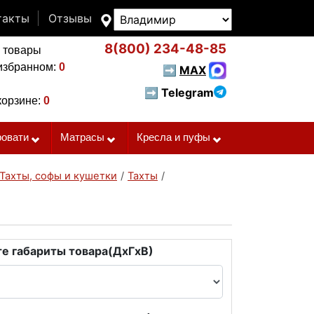
такты
Отзывы
8(800)
234-48-85
 товары
избранном:
0
➡
MAX
➡ Telegram
корзине:
0
ровати
Матрасы
Кресла и пуфы
Тахты, софы и кушетки
/
Тахты
/
е габариты товара(ДxГxВ)