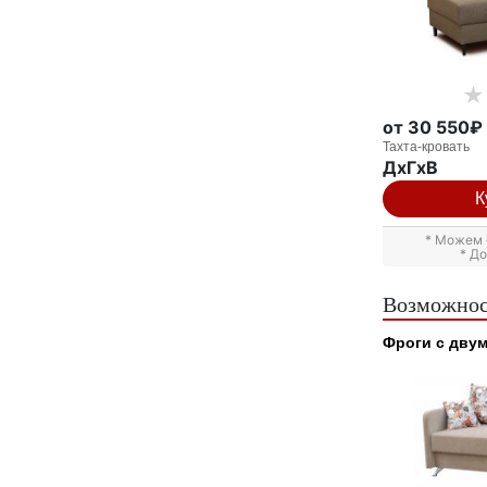
от 30 550₽
Тахта-кровать
ДxГxВ
К
* Можем 
* Д
Возможнос
Фроги с дву