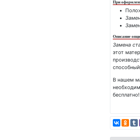
При оформлени
Поло
Замен
Замен
Описание опци
Замена ст
этот мате
производс
способный
В нашем ма
необходим
бесплатно!