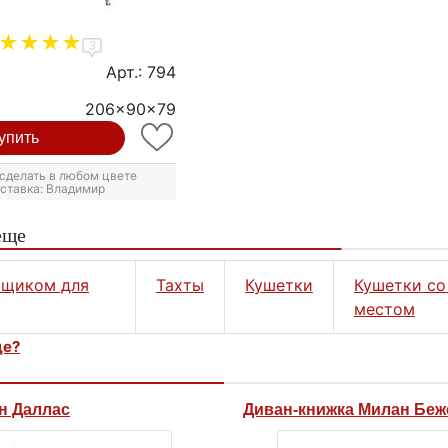
3
Арт.: 794
206x90x79
упить
сделать в любом цвете
оставка: Владимир
еще
ящиком для
Тахты
Кушетки
Кушетки со
местом
це?
н Даллас
Диван-книжка Милан Бе