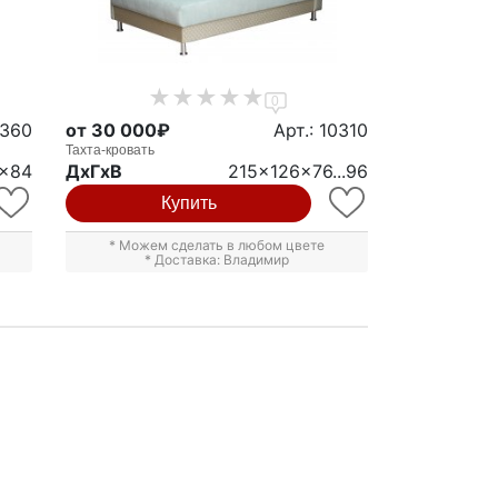
0
0360
от 30 000₽
Арт.: 10310
Тахта-кровать
6x84
ДxГxВ
215x126x76...96
Купить
* Можем сделать в любом цвете
* Доставка: Владимир