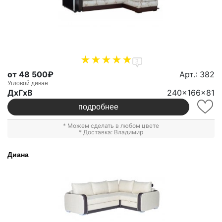
3
от 48 500₽
Арт.: 382
Угловой диван
ДxГxВ
240x166x81
подробнее
* Можем сделать в любом цвете
* Доставка: Владимир
Диана