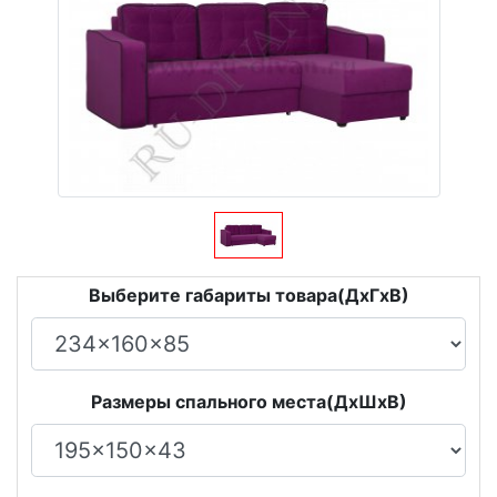
Выберите габариты товара(ДxГxВ)
Размеры спального места(ДxШxВ)