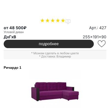
3
от 48 500₽
Арт.: 427
Угловой диван
ДxГxВ
255x191x90
подробнее
* Можем сделать в любом цвете
* Доставка: Владимир
Ричардс 1