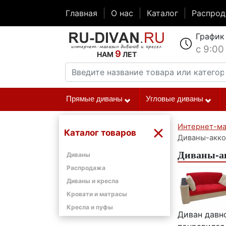
Главная
О нас
Каталог
Распро
График
с 9:00
9
НАМ
ЛЕТ
Прямые диваны
Угловые диваны
Интернет-ма
Каталог товаров
Диваны-акко
Диваны-ак
Диваны
Распродажа
Диваны и кресла
Кровати и матрасы
Кресла и пуфы
Диван давно