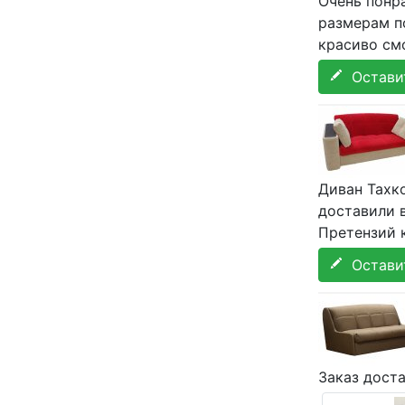
Очень понра
размерам по
красиво смо
Оставит
Диван Тахко
доставили 
Претензий к
Оставит
Заказ дост