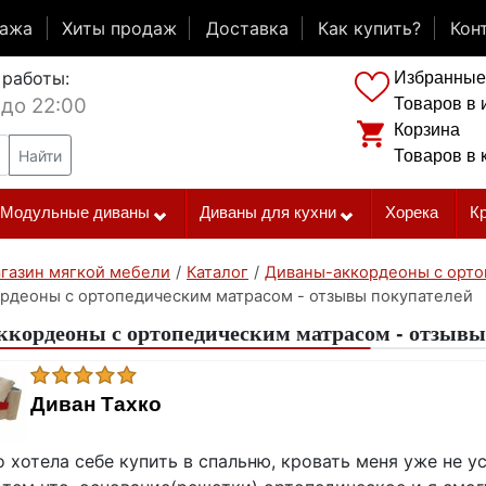
дажа
Хиты продаж
Доставка
Как купить?
Кон
 работы:
Избранные
 до 22:00
Товаров в 
Корзина
Найти
Товаров в 
Модульные диваны
Диваны для кухни
Хорека
К
газин мягкой мебели
/
Каталог
/
Диваны-аккордеоны с орт
рдеоны с ортопедическим матрасом - отзывы покупателей
кордеоны с ортопедическим матрасом - отзывы
Диван Тахко
 хотела себе купить в спальню, кровать меня уже не у