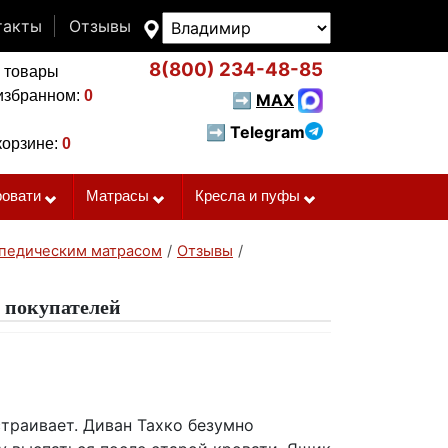
такты
Отзывы
8(800)
234-48-85
 товары
избранном:
0
➡
MAX
➡ Telegram
корзине:
0
ровати
Матрасы
Кресла и пуфы
опедическим матрасом
/
Отзывы
/
 покупателей
страивает. Диван Тахко безумно