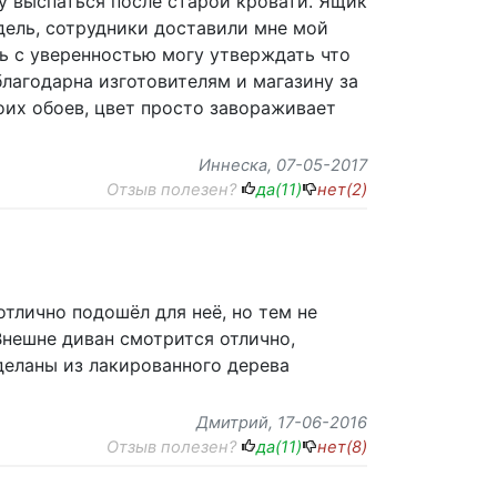
у выспаться после старой кровати. Ящик
едель, сотрудники доставили мне мой
рь с уверенностью могу утверждать что
лагодарна изготовителям и магазину за
воих обоев, цвет просто завораживает
Иннеска
, 07-05-2017
Отзыв полезен?
да(
11
)
нет(
2
)
тлично подошёл для неё, но тем не
Внешне диван смотрится отлично,
деланы из лакированного дерева
Дмитрий
, 17-06-2016
Отзыв полезен?
да(
11
)
нет(
8
)