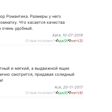
люр Романтика. Размеры у него
омнатку. Что касается качества
н очень удобный.
Катя
, 10-07-2019
Отзыв полезен?
да(
9
)
нет(
3
)
ктный и мягкий, а выдвижной ящик
лично смотрится, придавая солидный
е!
Ася
, 20-11-2017
Отзыв полезен?
да(
8
)
нет(
4
)