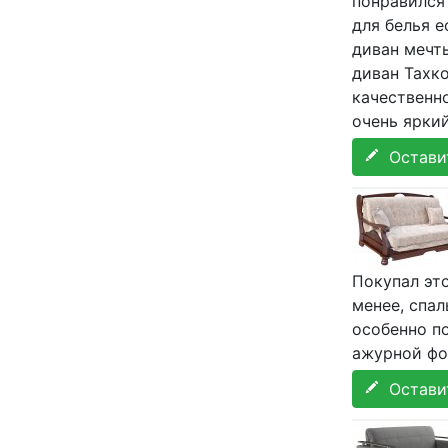
понравился
для белья е
диван мечты
диван Тахк
качественно
очень яркий
Оставит
Покупал эт
менее, спал
особенно п
ажурной фо
Оставит