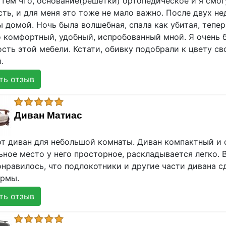
 тем что, основание(решетки) ортопедическое и я смог
сть, и для меня это тоже не мало важно. После двух н
 домой. Ночь была волшебная, спала как убитая, тепе
о комфортный, удобный, испробованный мной. Я очень б
сть этой мебели. Кстати, обивку подобрали к цвету с
.
ь отзыв
Диван Матиас
от диван для небольшой комнаты. Диван компактный и о
ьное место у него просторное, раскладывается легко. 
онравилось, что подлокотники и другие части дивана с
рмы.
ь отзыв