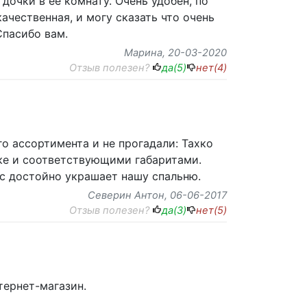
дочки в ее комнату. Очень удобен, по
ачественная, и могу сказать что очень
Спасибо вам.
Марина
, 20-03-2020
Отзыв полезен?
да(
5
)
нет(
4
)
го ассортимента и не прогадали: Тахко
ке и соответствующими габаритами.
ас достойно украшает нашу спальню.
Северин Антон
, 06-06-2017
Отзыв полезен?
да(
3
)
нет(
5
)
тернет-магазин.