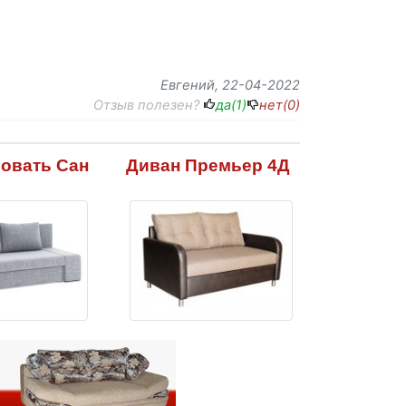
Евгений
, 22-04-2022
Отзыв полезен?
да(
1
)
нет(
0
)
овать Сан
Диван Премьер 4Д