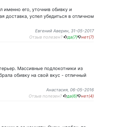
л именно его, уточнив обивку и
я доставка, успел убедиться в отличном
Евгений Аверин
, 31-05-2017
Отзыв полезен?
да(
7
)
нет(
7
)
нтерьер. Массивные подлокотники из
брала обивку на свой вкус - отличный
Анастасия
, 06-05-2016
Отзыв полезен?
да(
6
)
нет(
4
)