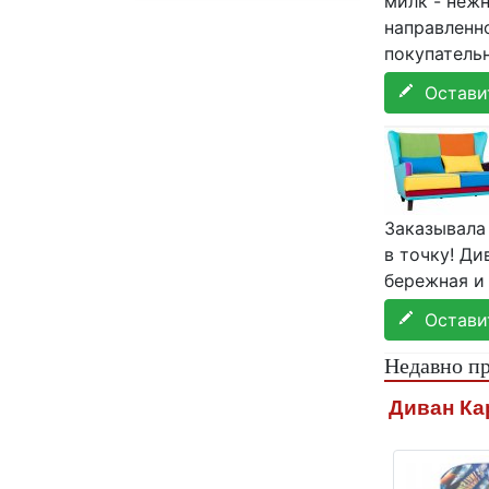
милк - неж
направленн
покупательн
Оставит
Заказывала
в точку! Ди
бережная и 
Оставит
Недавно п
Диван Ка