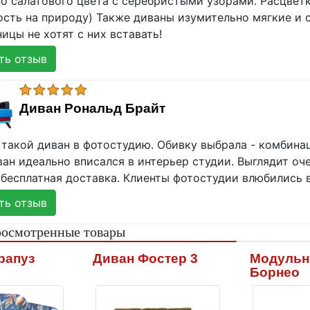
но салатового цвета с серебристыми узорами. Расцвет
ость на природу) Также диваны изумительно мягкие и 
ицы не хотят с них вставать!
ь отзыв
Диван Рональд Брайт
 такой диван в фотостудию. Обивку выбрала - комбина
ван идеально вписался в интерьер студии. Выглядит оч
бесплатная доставка. Клиенты фотостудии влюбились в 
ь отзыв
росмотренные товары
рапуз
Диван Фостер 3
Модульн
Борнео