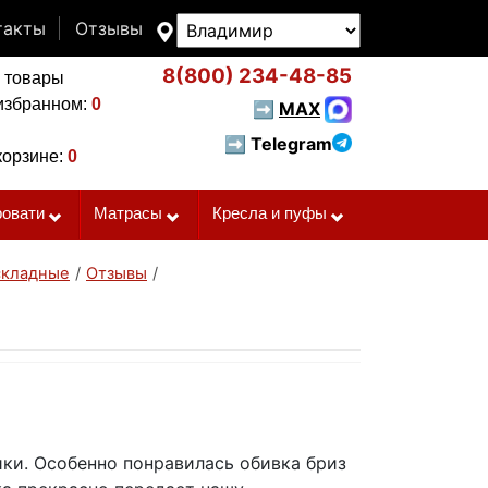
такты
Отзывы
8(800)
234-48-85
 товары
избранном:
0
➡
MAX
➡ Telegram
корзине:
0
ровати
Матрасы
Кресла и пуфы
складные
/
Отзывы
/
ики. Особенно понравилась обивка бриз