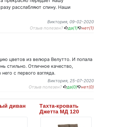
ка прекрасно передает нашу
сразу расслабляют спину. Наши
Виктория
, 09-02-2020
Отзыв полезен?
да(
1
)
нет(
1
)
цию цветов из велюра Велутто. И попала
ень стильно. Отличное качество,
него с первого взгляда.
Виктория
, 25-07-2020
Отзыв полезен?
да(
0
)
нет(
0
)
ый диван
Тахта-кровать
Джетта МД 120