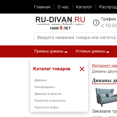
Главная
О нас
Каталог
Распро
График
с 10:0
9
НАМ
ЛЕТ
Прямые диваны
Угловые диваны
Интернет-ма
Каталог товаров
Диваны двух
Диваны дв
Диваны
Распродажа
Диваны и кресла
Кровати и матрасы
Кресла и пуфы
Заказала т