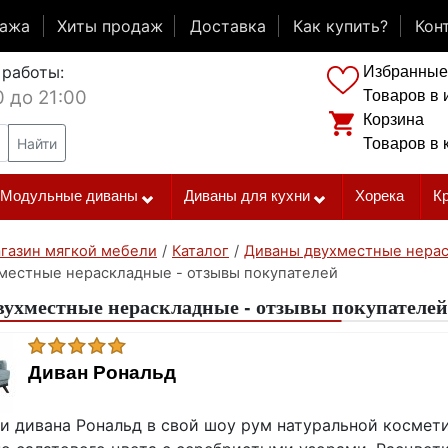
дажа
Хиты продаж
Доставка
Как купить?
Кон
 работы:
Избранные
0 до 21:00
Товаров в 
Корзина
Найти
Товаров в 
Модульные диваны
Диваны для кухни
Хорека
К
газин мягкой мебели
/
Каталог
/
Диваны двухместные нера
местные нераскладные - отзывы покупателей
ухместные нераскладные - отзывы покупателей
Диван Рональд
ри дивана Рональд в свой шоу рум натуральной космет