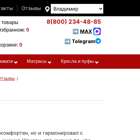
такты
Отзывы
8(800)
234-48-85
 товары
избранном:
0
➡
MAX
➡ Telegram
корзине:
0
ровати
Матрасы
Кресла и пуфы
Отзывы
/
 комфортен, но и гармонировал с