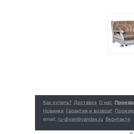
Как купить?
Доставка
О нас
Произв
Новинки
Гарантия и возврат
Произв
email:
ru-divan@yandex.ru
Вконтакте
© 