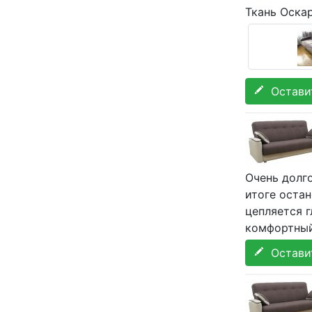
Ткань Оска
Оставит
Очень долго
итоге остан
цепляется г
комфортный,
Оставит