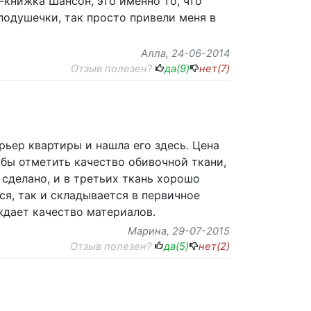
-книжка Шансон, это именно то, что
подушечки, так просто привели меня в
Алла
, 24-06-2014
Отзыв полезен?
да(
9
)
нет(
7
)
рьер квартиры и нашла его здесь. Цена
 бы отметить качество обивочной ткани,
 сделано, и в третьих ткань хорошо
ся, так и складывается в первичное
ждает качество материалов.
Марина
, 29-07-2015
Отзыв полезен?
да(
5
)
нет(
2
)