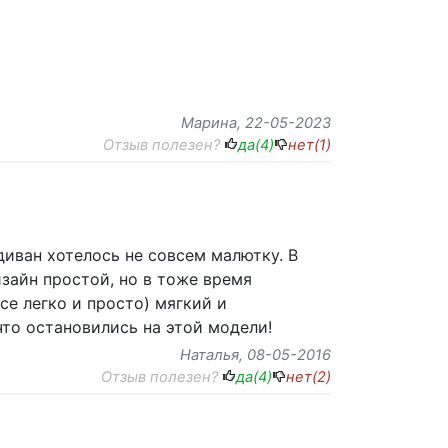
Марина
, 22-05-2023
Отзыв полезен?
да(
4
)
нет(
1
)
диван хотелось не совсем малютку. В
изайн простой, но в тоже время
се легко и просто) мягкий и
что остановились на этой модели!
Наталья
, 08-05-2016
Отзыв полезен?
да(
4
)
нет(
2
)