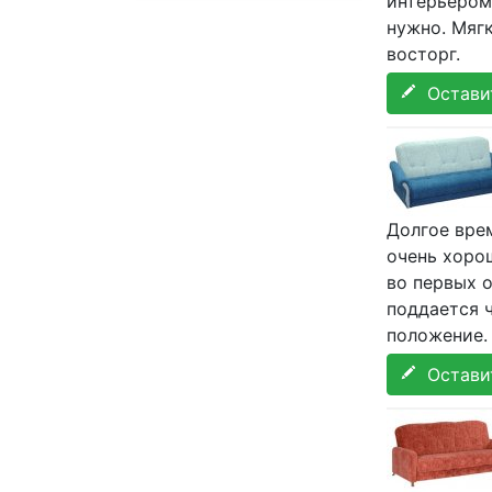
интерьером 
нужно. Мягк
восторг.
Оставит
Долгое врем
очень хоро
во первых о
поддается ч
положение.
Оставит