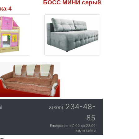
БОСС МИНИ серый
ка-4
234-48-
ы
8(800)
85
Ежедневно с
9:00
до
22:00
карта сайта
мир