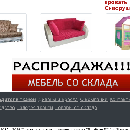
кровать
Скворуш
одители тканей
Диваны и кресла
О компании
Контакт
одство
Галерея тканей
Товары со склада
2012 - 2026 Интернет магазин диванов и кресел "Ru-divan.RU" г. Влади