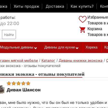
дажа
Хиты продаж
Доставка
Как купить?
Кон
 работы:
Избранные
 до 22:00
Товаров в 
Корзина
Найти
Товаров в 
Модульные диваны
Диваны для кухни
Хорека
К
газин мягкой мебели
/
Каталог
/
Диваны книжки экокожа
/
ки экокожа - отзывы покупателей
ижки экокожа - отзывы покупателей
Диван Шансон
ан, мне было нужно, что бы он был не только удобен и