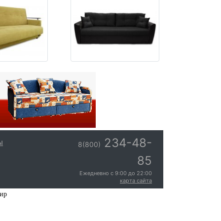
234-48-
ы
8(800)
85
Ежедневно с
9:00
до
22:00
карта сайта
мир