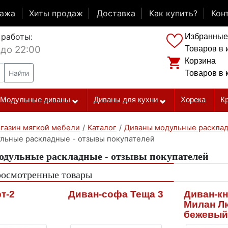
дажа
Хиты продаж
Доставка
Как купить?
Кон
 работы:
Избранные
 до 22:00
Товаров в 
Корзина
Найти
Товаров в 
Модульные диваны
Диваны для кухни
Хорека
К
газин мягкой мебели
/
Каталог
/
Диваны модульные раскла
льные раскладные - отзывы покупателей
дульные раскладные - отзывы покупателей
росмотренные товары
т-2
Диван-софа Теща 3
Диван-к
Милан Л
бежевый