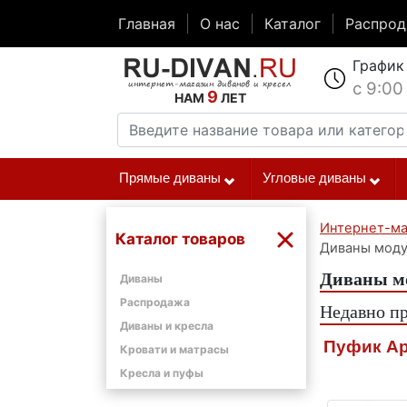
Главная
О нас
Каталог
Распро
График
с 9:00
9
НАМ
ЛЕТ
Прямые диваны
Угловые диваны
Интернет-ма
Каталог товаров
Диваны моду
Диваны мо
Диваны
Распродажа
Недавно п
Диваны и кресла
Пуфик Ар
Кровати и матрасы
Кресла и пуфы