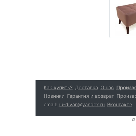
Как купить?
Доставка
О нас
Произв
Новинки
Гарантия и возврат
Произв
email:
ru-divan@yandex.ru
Вконтакте
© 