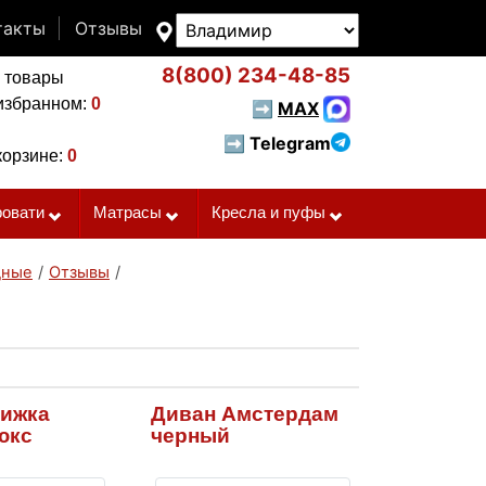
такты
Отзывы
8(800)
234-48-85
 товары
избранном:
0
➡
MAX
➡ Telegram
корзине:
0
ровати
Матрасы
Кресла и пуфы
дные
/
Отзывы
/
нижка
Диван Амстердам
юкс
черный