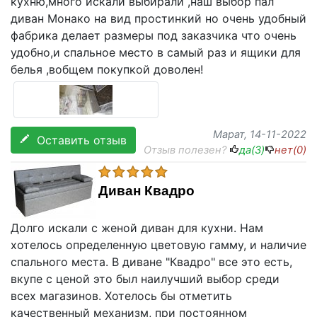
кухню,много искали выбирали ,наш выбор пал
диван Монако на вид простинкий но очень удобный
фабрика делает размеры под заказчика что очень
удобно,и спальное место в самый раз и ящики для
белья ,вобщем покупкой доволен!
Марат
, 14-11-2022
Оставить отзыв
Отзыв полезен?
да(
3
)
нет(
0
)
Диван Квадро
Долго искали с женой диван для кухни. Нам
хотелось определенную цветовую гамму, и наличие
спального места. В диване "Квадро" все это есть,
вкупе с ценой это был наилучший выбор среди
всех магазинов. Хотелось бы отметить
качественный механизм, при постоянном