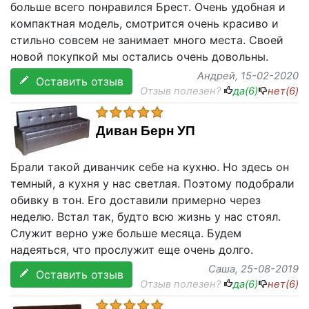
больше всего понравился Брест. Очень удобная и
компактная модель, смотрится очень красиво и
стильно совсем не занимает много места. Своей
новой покупкой мы остались очень довольны.
Андрей
, 15-02-2020
Оставить отзыв
Отзыв полезен?
да(
6
)
нет(
6
)
Диван Берн УП
Брали такой диванчик себе на кухню. Но здесь он
темный, а кухня у нас светлая. Поэтому подобрали
обивку в тон. Его доставили примерно через
неделю. Встал так, будто всю жизнь у нас стоял.
Служит верно уже больше месяца. Будем
надеяться, что прослужит еще очень долго.
Саша
, 25-08-2019
Оставить отзыв
Отзыв полезен?
да(
6
)
нет(
6
)