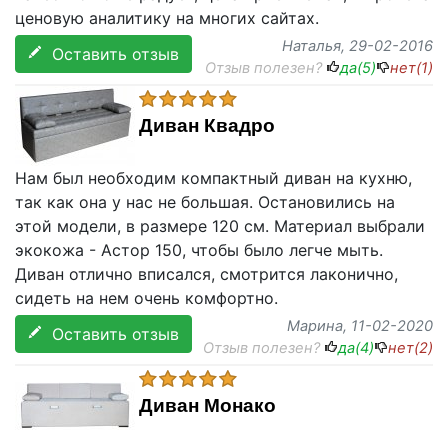
ценовую аналитику на многих сайтах.
Наталья
, 29-02-2016
Оставить отзыв
Отзыв полезен?
да(
5
)
нет(
1
)
Диван Квадро
Нам был необходим компактный диван на кухню,
так как она у нас не большая. Остановились на
этой модели, в размере 120 см. Материал выбрали
экокожа - Астор 150, чтобы было легче мыть.
Диван отлично вписался, смотрится лаконично,
сидеть на нем очень комфортно.
Марина
, 11-02-2020
Оставить отзыв
Отзыв полезен?
да(
4
)
нет(
2
)
Диван Монако