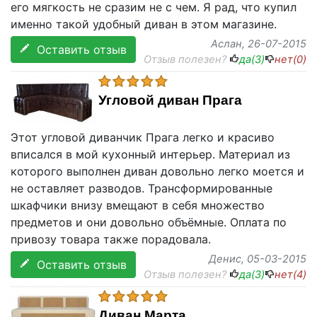
его мягкость не сразим не с чем. Я рад, что купил
именно такой удобный диван в этом магазине.
Аслан
, 26-07-2015
Оставить отзыв
Отзыв полезен?
да(
3
)
нет(
0
)
Угловой диван Прага
Этот угловой диванчик Прага легко и красиво
вписался в мой кухонный интерьер. Материал из
которого выполнен диван довольно легко моется и
не оставляет разводов. Трансформированные
шкафчики внизу вмещают в себя множество
предметов и они довольно объёмные. Оплата по
привозу товара также порадовала.
Денис
, 05-03-2015
Оставить отзыв
Отзыв полезен?
да(
3
)
нет(
4
)
Диван Марта