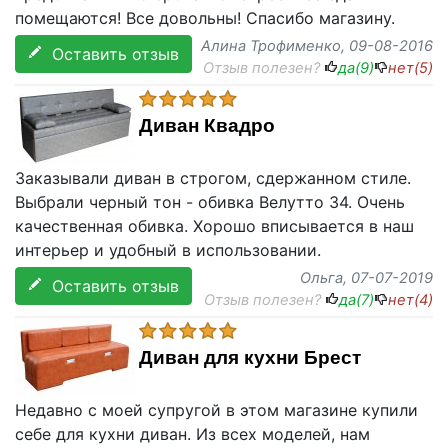
помещаются! Все довольны! Спасибо магазину.
Алина Трофименко
, 09-08-2016
Оставить отзыв
Отзыв полезен?
да(
9
)
нет(
5
)
Диван Квадро
Заказывали диван в строгом, сдержанном стиле.
Выбрали черный тон - обивка Велутто 34. Очень
качественная обивка. Хорошо вписывается в наш
интерьер и удобный в использовании.
Ольга
, 07-07-2019
Оставить отзыв
Отзыв полезен?
да(
7
)
нет(
4
)
Диван для кухни Брест
Недавно с моей супругой в этом магазине купили
себе для кухни диван. Из всех моделей, нам