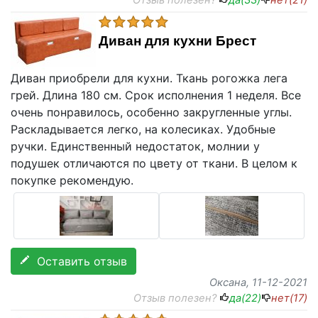
Отзыв полезен?
да(
33
)
нет(
21
)
Диван для кухни Брест
Диван приобрели для кухни. Ткань рогожка лега
грей. Длина 180 см. Срок исполнения 1 неделя. Все
очень понравилось, особенно закругленные углы.
Раскладывается легко, на колесиках. Удобные
ручки. Единственный недостаток, молнии у
подушек отличаются по цвету от ткани. В целом к
покупке рекомендую.
Оставить отзыв
Оксана
, 11-12-2021
Отзыв полезен?
да(
22
)
нет(
17
)