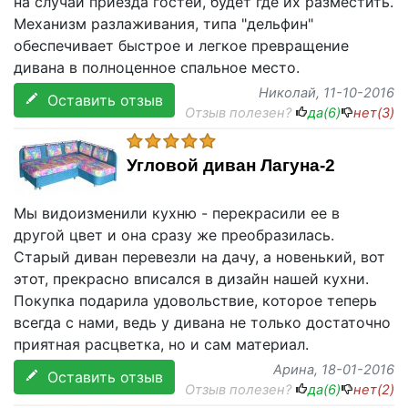
на случай приезда гостей, будет где их разместить.
Механизм разлаживания, типа "дельфин"
обеспечивает быстрое и легкое превращение
дивана в полноценное спальное место.
Николай
, 11-10-2016
Оставить отзыв
Отзыв полезен?
да(
6
)
нет(
3
)
Угловой диван Лагуна-2
Мы видоизменили кухню - перекрасили ее в
другой цвет и она сразу же преобразилась.
Старый диван перевезли на дачу, а новенький, вот
этот, прекрасно вписался в дизайн нашей кухни.
Покупка подарила удовольствие, которое теперь
всегда с нами, ведь у дивана не только достаточно
приятная расцветка, но и сам материал.
Арина
, 18-01-2016
Оставить отзыв
Отзыв полезен?
да(
6
)
нет(
2
)