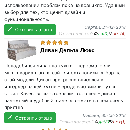
использовании проблем пока не возникло. Удачный
выбор для тех, кто ценит дизайн и
функциональность.
Сергей
, 21-12-2018
Оставить отзыв
Отзыв полезен?
да(
3
)
нет(
4
)
Диван Дельта Люкс
Понадобился диван на кухню - пересмотрели
много вариантов на сайте и остановили выбор на
этой модели. Диван прекрасно вписался в
интерьер нашей кухни - вроде всю жизнь тут и
стоял. Качество изготовления хорошее - диван
надёжный и удобный, сидеть, лежать на нём очень
приятно.
Марина
, 30-08-2018
Оставить отзыв
Отзыв полезен?
да(
3
)
нет(
1
)