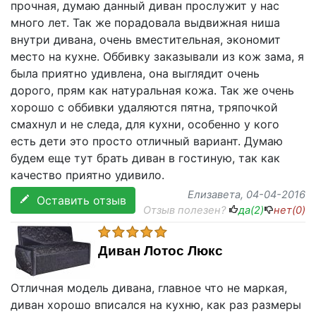
прочная, думаю данный диван прослужит у нас
много лет. Так же порадовала выдвижная ниша
внутри дивана, очень вместительная, экономит
место на кухне. Оббивку заказывали из кож зама, я
была приятно удивлена, она выглядит очень
дорого, прям как натуральная кожа. Так же очень
хорошо с оббивки удаляются пятна, тряпочкой
смахнул и не следа, для кухни, особенно у кого
есть дети это просто отличный вариант. Думаю
будем еще тут брать диван в гостиную, так как
качество приятно удивило.
Елизавета
, 04-04-2016
Оставить отзыв
Отзыв полезен?
да(
2
)
нет(
0
)
Диван Лотос Люкс
Отличная модель дивана, главное что не маркая,
диван хорошо вписался на кухню, как раз размеры