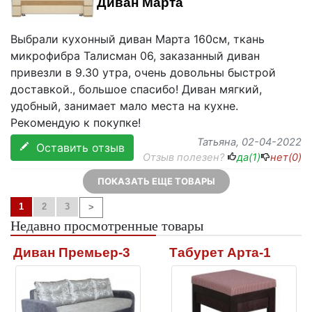
Диван Марта
Выбрали кухонный диван Марта 160см, ткань
микрофибра Талисман 06, заказанный диван
привезли в 9.30 утра, очень довольны быстрой
доставкой., большое спасибо! Диван мягкий,
удобный, занимает мало места на кухне.
Рекомендую к покупке!
Татьяна
, 02-04-2022
Оставить отзыв
Отзыв полезен?
да(
1
)
нет(
0
)
ПОКАЗАТЬ ЕЩЕ ТОВАРЫ
1
2
3
>
Недавно просмотренные товары
Диван Премьер-3
Табурет Арта-1