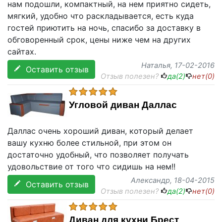
нам подошли, компактный, на нем приятно сидеть,
мягкий, удобно что раскладывается, есть куда
гостей приютить на ночь, спасибо за доставку в
обговоренный срок, цены ниже чем на других
сайтах.
Наталья
, 17-02-2016
Оставить отзыв
Отзыв полезен?
да(
2
)
нет(
0
)
Угловой диван Даллас
Даллас очень хороший диван, который делает
вашу кухню более стильной, при этом он
достаточно удобный, что позволяет получать
удовольствие от того что сидишь на нем!!
Александр
, 18-04-2015
Оставить отзыв
Отзыв полезен?
да(
2
)
нет(
0
)
Диван для кухни Брест