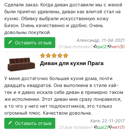
Сделали заказ. Когда диван доставили мы с женой
были приятно удивлены, диван как влитой стал на
кухню. Обивку выбрали искусственную кожу
Бизон. Очень качественно и удобно. Очень
довольны покупкой.
Александр
, 11-04-2021
Оставить отзыв
Отзыв полезен?
да(
2
)
нет(
5
)
Диван для кухни Прага
У меня достаточно большая кухня дома, почти
двадцать квадратов. Она выполнена в стиле хай-
тек и я давно искала себе диван в примерно таком
же исполнении. Этот диван мне сразу понравился,
а то что у него нет подлокотников, это только
огромный плюс. Качеством довольна.
Катя
, 22-11-2017
Оставить отзыв
Отзыв полезен?
да(
2
)
нет(
1
)