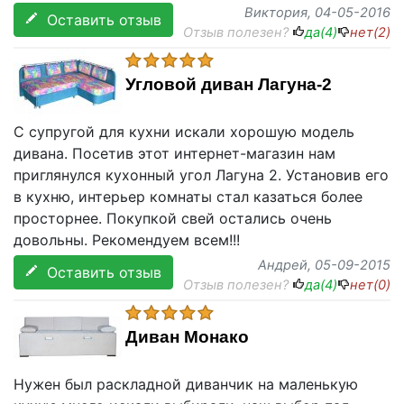
Виктория
, 04-05-2016
Оставить отзыв
Отзыв полезен?
да(
4
)
нет(
2
)
Угловой диван Лагуна-2
С супругой для кухни искали хорошую модель
дивана. Посетив этот интернет-магазин нам
приглянулся кухонный угол Лагуна 2. Установив его
в кухню, интерьер комнаты стал казаться более
просторнее. Покупкой свей остались очень
довольны. Рекомендуем всем!!!
Андрей
, 05-09-2015
Оставить отзыв
Отзыв полезен?
да(
4
)
нет(
0
)
Диван Монако
Нужен был раскладной диванчик на маленькую