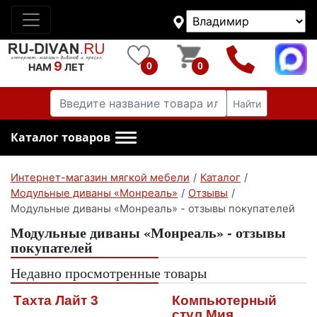
9
0
0
НАМ
ЛЕТ
Найти
Каталог товаров
Интернет-магазин мягкой мебели
/
Каталог
/
Модульные диваны «Монреаль»
/
Отзывы
/
Модульные диваны «Монреаль» - отзывы покупателей
Модульные диваны «Монреаль» - отзывы
покупателей
Недавно просмотренные товары
Тахта Лайт 3
Компьютерный
стул Мия