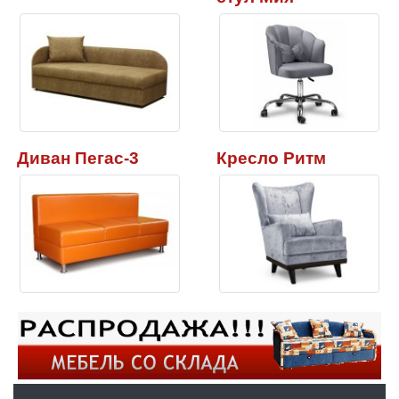
Диван Пегас-3
Кресло Ритм