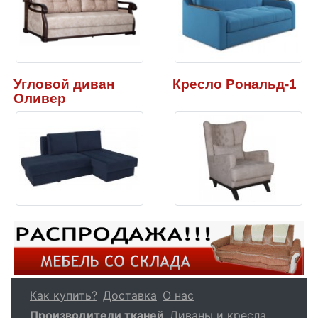
Угловой диван
Кресло Рональд-1
Оливер
Как купить?
Доставка
О нас
Производители тканей
Диваны и кресла