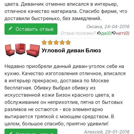
цвета. Диванчик отменно вписался в интерьер,
отличное качество материала. Спасибо фирме, что
доставили быстренько, без замедлений.
Оксана
, 24-04-2016
Оставить отзыв
Отзыв полезен?
да(
0
)
нет(
0
)
Угловой диван Блюз
Недавно приобрели данный диван-уголок себе на
кухню. Качество изготовления отличное, вписался
в интерьер прекрасно, доставка по Москве
бесплатная. Обивку Выбрал обивку из
искусственной кожи Бизон красного цвета, в
обслуживание он неприхотлив, пятна от бытовых
разливов не остаются - все элементарно
вытирается тряпкой с моющем средством. В
целом, большое спасибо, приятно удивили!
Алексей
, 29-01-2016