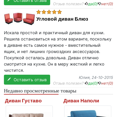
Оставить отзыв
Отзыв полезен?
да(
0
)
нет(
0
)
Угловой диван Блюз
Искала простой и практичный диван для кухни.
Решила остановиться на этом варианте, поскольку
в диване есть самое нужное - вместительный
ящик, и нет лишних громоздких аксессуаров.
Покупкой осталась довольна. Диван отлично
смотрится на кухне. Он в меру жесткий и легко
чистится.
Юлия
, 24-10-2015
Оставить отзыв
Отзыв полезен?
да(
0
)
нет(
0
)
Недавно просмотренные товары
Диван Густаво
Диван Наполи