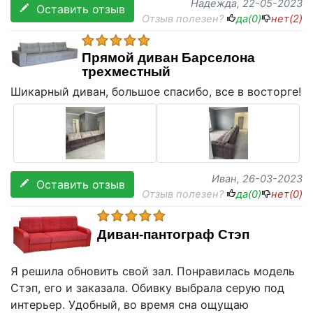
Надежда
, 22-05-2023
Оставить отзыв
Отзыв полезен?
да(
0
)
нет(
2
)
Прямой диван Барселона
трехместный
Шикарный диван, большое спасибо, все в восторге!
Иван
, 26-03-2023
Оставить отзыв
Отзыв полезен?
да(
0
)
нет(
0
)
Диван-пантограф Стэп
Я решила обновить свой зал. Понравилась модель
Стэп, его и заказала. Обивку выбрала серую под
интерьер. Удобный, во время сна ощущаю