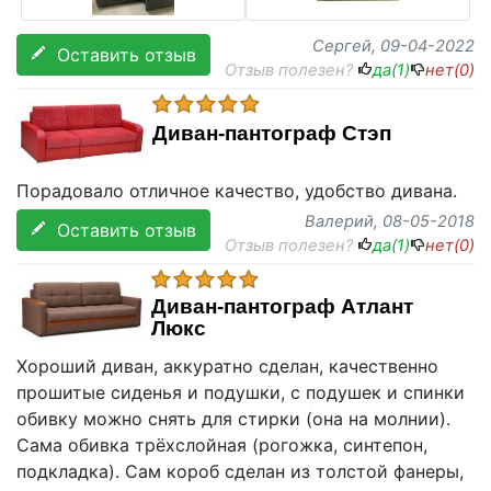
Сергей
, 09-04-2022
Оставить отзыв
Отзыв полезен?
да(
1
)
нет(
0
)
Диван-пантограф Стэп
Порадовало отличное качество, удобство дивана.
Валерий
, 08-05-2018
Оставить отзыв
Отзыв полезен?
да(
1
)
нет(
0
)
Диван-пантограф Атлант
Люкс
Хороший диван, аккуратно сделан, качественно
прошитые сиденья и подушки, с подушек и спинки
обивку можно снять для стирки (она на молнии).
Сама обивка трёхслойная (рогожка, синтепон,
подкладка). Сам короб сделан из толстой фанеры,