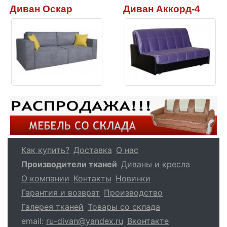
Диван Оскар
Диван Аккорд-4
Как купить?
Доставка
О нас
Производители тканей
Диваны и кресла
О компании
Контакты
Новинки
Гарантия и возврат
Производство
Галерея тканей
Товары со склада
email:
ru-divan@yandex.ru
Вконтакте