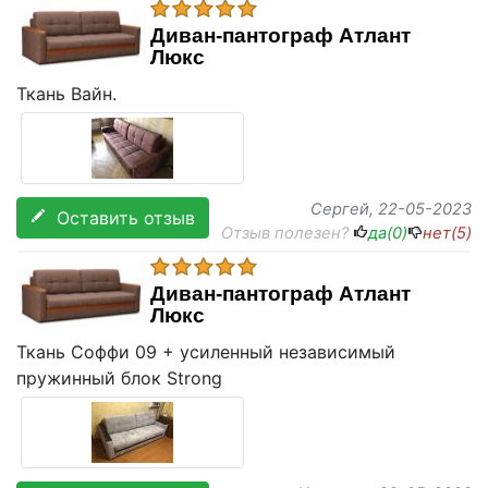
Диван-пантограф Атлант
Люкс
Ткань Вайн.
Сергей
, 22-05-2023
Оставить отзыв
Отзыв полезен?
да(
0
)
нет(
5
)
Диван-пантограф Атлант
Люкс
Ткань Соффи 09 + усиленный независимый
пружинный блок Strong