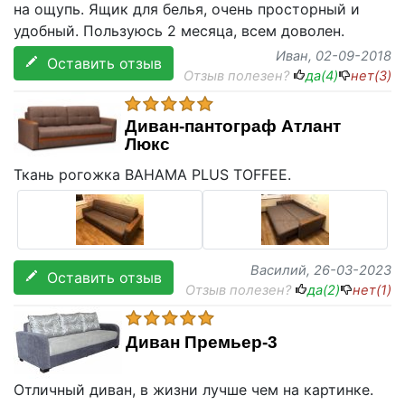
на ощупь. Ящик для белья, очень просторный и
удобный. Пользуюсь 2 месяца, всем доволен.
Иван
, 02-09-2018
Оставить отзыв
Отзыв полезен?
да(
4
)
нет(
3
)
Диван-пантограф Атлант
Люкс
Ткань рогожка BAHAMA PLUS TOFFEE.
Василий
, 26-03-2023
Оставить отзыв
Отзыв полезен?
да(
2
)
нет(
1
)
Диван Премьер-3
Отличный диван, в жизни лучше чем на картинке.