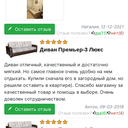
Наталия
, 12-12-2021
Оставить отзыв
Отзыв полезен?
да(
11
)
нет(
6
)
Диван Премьер-3 Люкс
Диван отличный, качественный и достаточно
мягкий. Но самое главное очень удобно на нем
отдыхать. Купили сначала его в загородный дом. но
решили оставить в квартире). Спасибо магазину за
качественный товар и помощь в выборе. Очень
доволен сотрудничеством.
Антон
, 09-03-2018
Оставить отзыв
Отзыв полезен?
да(
6
)
нет(
4
)