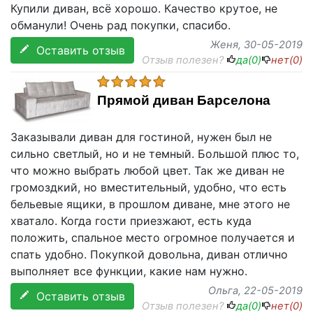
Купили диван, всё хорошо. Качество крутое, не
обманули! Очень рад покупки, спасибо.
Женя
, 30-05-2019
Оставить отзыв
Отзыв полезен?
да(
0
)
нет(
0
)
Прямой диван Барселона
Заказывали диван для гостиной, нужен был не
сильно светлый, но и не темный. Большой плюс то,
что можно выбрать любой цвет. Так же диван не
громоздкий, но вместительный, удобно, что есть
бельевые ящики, в прошлом диване, мне этого не
хватало. Когда гости приезжают, есть куда
положить, спальное место огромное получается и
спать удобно. Покупкой довольна, диван отлично
выполняет все функции, какие нам нужно.
Ольга
, 22-05-2019
Оставить отзыв
Отзыв полезен?
да(
0
)
нет(
0
)