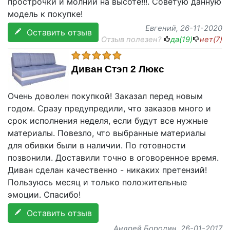
прострочки и молнии на высоте!!!. Советую данную
модель к покупке!
Евгений
, 26-11-2020
Оставить отзыв
Отзыв полезен?
да(
19
)
нет(
7
)
Диван Стэп 2 Люкс
Очень доволен покупкой! Заказал перед новым
годом. Сразу предупредили, что заказов много и
срок исполнения неделя, если будут все нужные
материалы. Повезло, что выбранные материалы
для обивки были в наличии. По готовности
позвонили. Доставили точно в оговоренное время.
Диван сделан качественно - никаких претензий!
Пользуюсь месяц и только положительные
эмоции. Спасибо!
Оставить отзыв
Андрей Бородин
, 26-01-2017