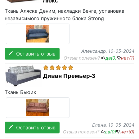
Люкс
Ткань Аляска Деним, накладки Венге, установка
независимого пружинного блока Strong
Александр
, 10-05-2024
Оставить отзыв
Отзыв полезен?
да(
0
)
нет(
1
)
Диван Премьер-3
Ткань Бьюик
Елена
, 10-05-2024
Оставить отзыв
Отзыв полезен?
да(
0
)
нет(
0
)