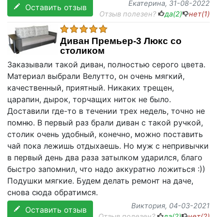
Екатерина
, 31-08-2022
Оставить отзыв
Отзыв полезен?
да(
2
)
нет(
1
)
Диван Премьер-3 Люкс со
столиком
Заказывали такой диван, полностью серого цвета.
Материал выбрали Велутто, он очень мягкий,
качественный, приятный. Никаких трещен,
царапин, дырок, торчащих ниток не было.
Доставили где-то в течении трех недель, точно не
помню. В первый раз брали диван с такой ручкой,
столик очень удобный, конечно, можно поставить
чай пока лежишь отдыхаешь. Но муж с непривычки
в первый день два раза затылком ударился, благо
быстро запомнил, что надо аккуратно ложиться :))
Подушки мягкие. Будем делать ремонт на даче,
снова сюда обратимся.
Виктория
, 04-03-2021
Оставить отзыв
Отзыв полезен?
да(
2
)
нет(
2
)