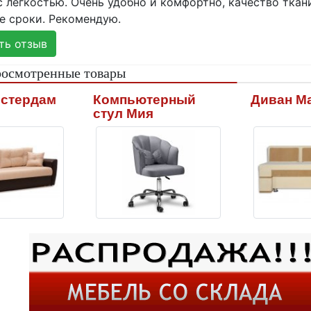
 лёгкостью. Очень удобно и комфортно, качество ткан
е сроки. Рекомендую.
ь отзыв
росмотренные товары
мстердам
Компьютерный
Диван М
стул Мия