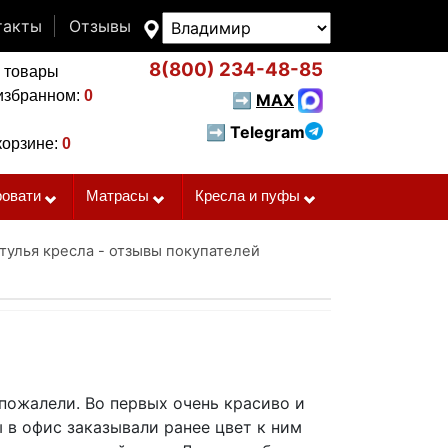
такты
Отзывы
8(800)
234-48-85
 товары
избранном:
0
➡
MAX
➡ Telegram
корзине:
0
ровати
Матрасы
Кресла и пуфы
тулья кресла - отзывы покупателей
 пожалели. Во первых очень красиво и
 в офис заказывали ранее цвет к ним