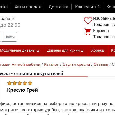
дажа
Хиты продаж
Доставка
Как купить?
Кон
 работы:
Избранные
 до 22:00
Товаров в 
Корзина
Найти
Товаров в 
Модульные диваны
Диваны для кухни
Хорека
К
газин мягкой мебели
/
Каталог
/
Стулья кресла
/
Отзывы
/
С
есла - отзывы покупателей
Кресло Грей
фисе, остановились на выборе этих кресел, ни разу не
мотрятся, во вторых удобно, так как шкафчики и столы