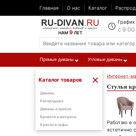
Главная
О нас
Каталог
Распро
График
с 9:00
9
НАМ
ЛЕТ
Прямые диваны
Угловые диваны
Интернет-ма
Каталог товаров
Стулья кр
Диваны
Распродажа
Диваны и кресла
Кровати и матрасы
Работаю в о
Кресла и пуфы
эстетично с