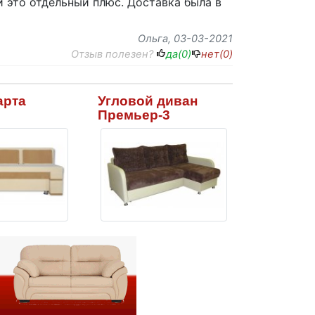
и это отдельный плюс. Доставка была в
Ольга
, 03-03-2021
Отзыв полезен?
да(
0
)
нет(
0
)
арта
Угловой диван
Премьер-3