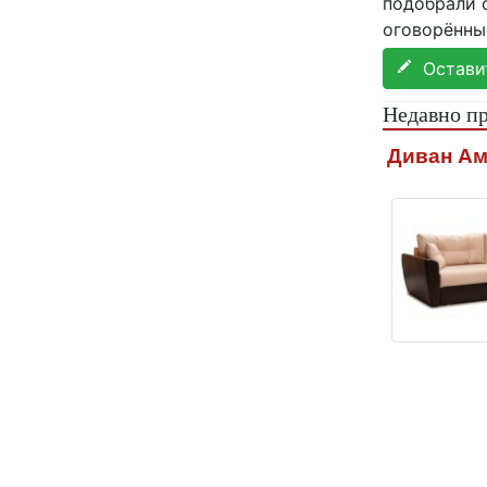
подобрали с
оговорённы
Оставит
Недавно п
Диван А