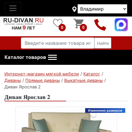
9
0
0
НАМ
ЛЕТ
Найти
Каталог товаров
Интернет-магазин мягкой мебели
/
Каталог
/
Диваны
/
Прямые диваны
/
Выкатные диваны
/
Диван Ярослав 2
Диван Ярослав 2
Изменение размеров