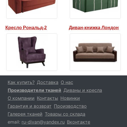
Кресло Рональд-2
Диван-книжка Лондон
Как купить?
Доставка
О нас
Производители тканей
Диваны и кресла
О компании
Контакты
Новинки
Гарантия и возврат
Производство
Галерея тканей
Товары со склада
email:
ru-divan@yandex.ru
Вконтакте