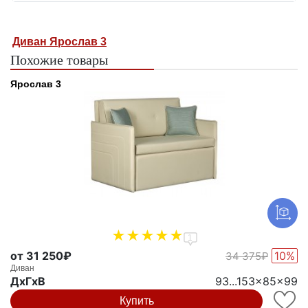
Диван Ярослав 3
Похожие товары
Ярослав 3
1
от 31 250₽
10%
34 375₽
Диван
ДxГxВ
93...153x85x99
Купить