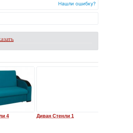
Нашли ошибку?
азать
и 4
Диван Стенли 1
Диван Стенли