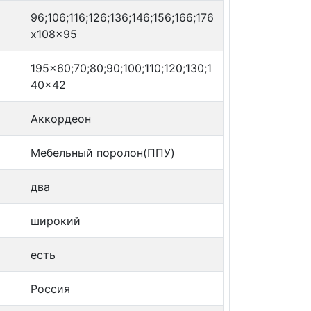
96;106;116;126;136;146;156;166;176
x108x95
195x60;70;80;90;100;110;120;130;1
40x42
Аккордеон
Мебельный поролон(ППУ)
два
широкий
есть
Россия