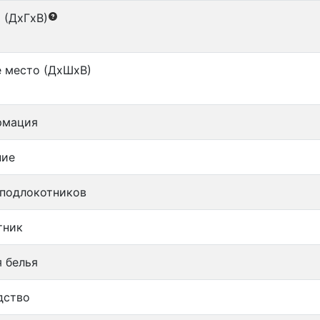
 (ДxГxВ)
 место (ДxШxВ)
рмация
ние
 подлокотников
тник
 белья
дство