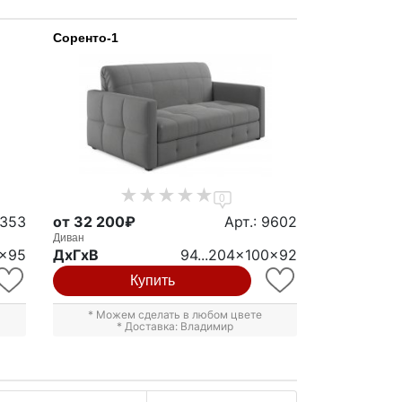
Соренто-1
0
1353
от 32 200₽
Арт.: 9602
Диван
2x95
ДxГxВ
94...204x100x92
Купить
* Можем сделать в любом цвете
* Доставка: Владимир