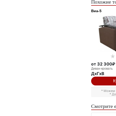
Похожие т
Виа-5
от 32 300₽
Диван-кровать
ДxГxВ
К
* Можем 
* Д
Смотрите 