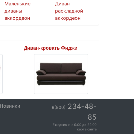
Маленькие
Диван
диваны
раскладной
аккордеон
аккордеон
Диван-кровать Фиджи
234-48-
Новинки
8(800)
85
Ежедневно с
9:00
до
22:00
карта сайта