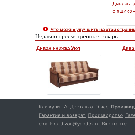
Диваны 
с ящиком
Что можно улучшить на этой страни
Недавно просмотренные товары
Диван-книжка Уют
Дива
Как купить?
Доставка
О нас
Производ
Гарантия и возврат
Производство
Гал
email:
ru-divan@yandex.ru
Вконтакте