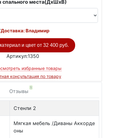
 спального места(ДxШxВ)
Доставка: Владимир
атериал и цвет от
32 400 руб.
Артикул:1350
смотреть избранные товары
тная консультация по товару
1
Отзывы
Стенли 2
Мягкая мебель /Диваны Аккорде
оны