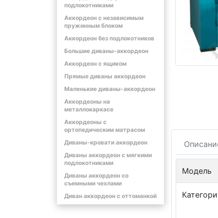
подлокотниками
Аккордеон с независимым
пружинным блоком
Аккордеон без подлокотников
Большие диваны-аккордеон
Аккордеон с ящиком
Прямые диваны аккордеон
Маленькие диваны-аккордеон
Аккордеоны на
металлокаркасе
Аккордеоны с
ортопедическим матрасом
Диваны-кровати аккордеон
Описани
Диваны аккордеон с мягкими
подлокотниками
Модель
Диваны аккордеон со
съемными чехлами
Категори
Диван аккордеон с оттоманкой