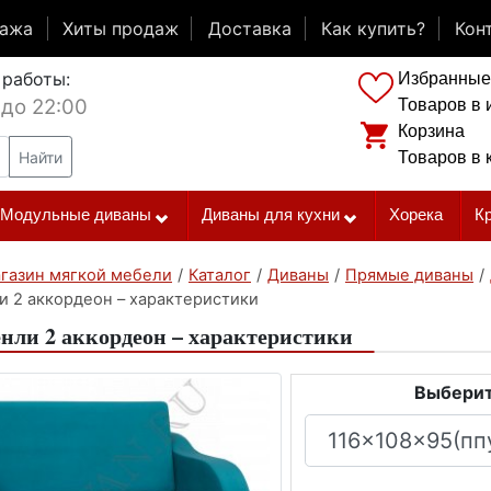
дажа
Хиты продаж
Доставка
Как купить?
Кон
 работы:
Избранные
 до 22:00
Товаров в 
Корзина
Найти
Товаров в 
Модульные диваны
Диваны для кухни
Хорека
К
газин мягкой мебели
/
Каталог
/
Диваны
/
Прямые диваны
/
и 2 аккордеон – характеристики
нли 2 аккордеон – характеристики
Выберит