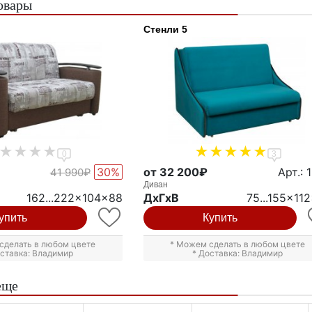
овары
Стенли 5
0
3
30%
от 32 200₽
Арт.: 
41 990₽
Диван
162...222x104x88
ДxГxВ
75...155x11
упить
Купить
сделать в любом цвете
* Можем сделать в любом цвете
оставка: Владимир
* Доставка: Владимир
еще