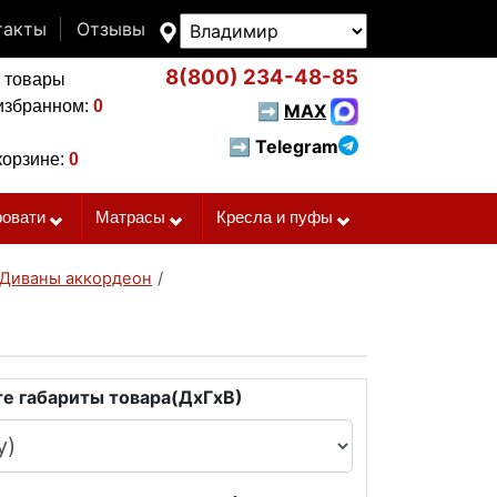
такты
Отзывы
8(800)
234-48-85
 товары
избранном:
0
➡
MAX
➡ Telegram
корзине:
0
ровати
Матрасы
Кресла и пуфы
Диваны аккордеон
/
е габариты товара(ДxГxВ)