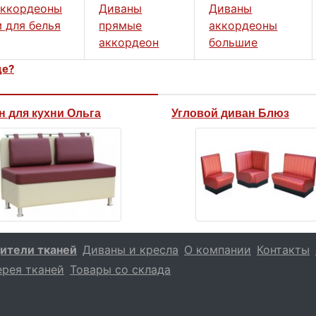
аккордеоны
Диваны
Диваны
 для белья
прямые
аккордеоны
аккордеон
большие
це?
н для кухни Ольга
Угловой диван Блюз
ители тканей
Диваны и кресла
О компании
Контакты
ерея тканей
Товары со склада