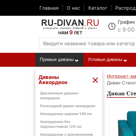
Главная
О нас
Каталог
Распро
График
с 9:00
9
НАМ
ЛЕТ
Прямые диваны
Угловые диваны
Интернет-ма
Диваны
Аккордеон
Диван Стенл
Диван Сте
Деревянные диваны-
аккордеон
Раскладной диван-аккордеон
Аккордеоны ширина 140 см
Аккордеоны без
подлокотников 120 см
Аккордеоны с деревянными