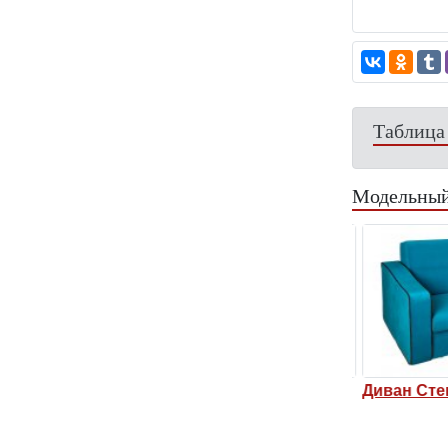
Таблица
Модельный
нли 5
Диван Стенли 7
Диван Стен