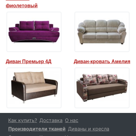
фиолетовый
Диван Премьер 4Д
Диван-кровать Амелия
Как купить?
Доставка
О нас
Производители тканей
Диваны и кресла