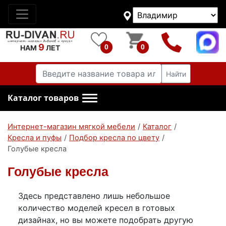
9
0
0
НАМ
ЛЕТ
Найти
Каталог товаров
Интернет-магазин мягкой мебели
/
Каталог
/
Кресла и пуфы
/
Подбор кресла по цвету
/
Голубые кресла
Голубые кресла
Здесь представлено лишь небольшое
количество моделей кресел в готовых
дизайнах, но вы можете подобрать другую