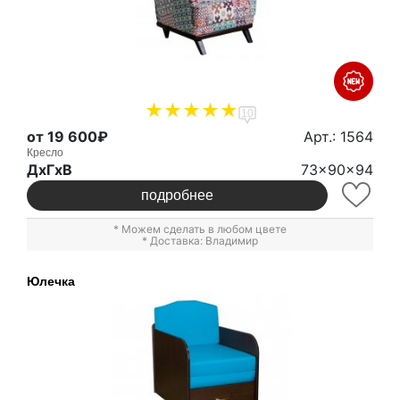
10
от 19 600₽
Арт.: 1564
Кресло
ДxГxВ
73x90x94
подробнее
* Можем сделать в любом цвете
* Доставка: Владимир
Юлечка