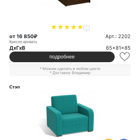
2
от 16 850₽
Арт.: 2202
Кресло-кровать
ДxГxВ
65x81x85
подробнее
* Можем сделать в любом цвете
* Доставка: Владимир
Стэп