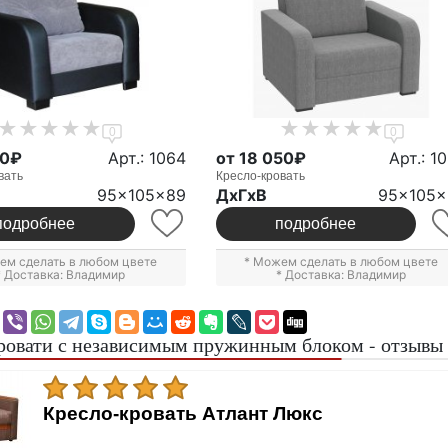
0
0
50₽
Арт.: 1064
от 18 050₽
Арт.: 1
вать
Кресло-кровать
95x105x89
ДxГxВ
95x105x
подробнее
подробнее
ем сделать в любом цвете
* Можем сделать в любом цвете
* Доставка: Владимир
* Доставка: Владимир
ровати с независимым пружинным блоком - отзывы
Кресло-кровать Атлант Люкс