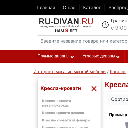
Главная
О нас
Каталог
Распро
График
с 9:00
9
НАМ
ЛЕТ
Прямые диваны
Угловые диваны
Интернет-магазин мягкой мебели
/
Каталог
Кресл
Кресла-кровати
Сортир
Кресла-кровати
металлокаркас
Кресла кровати дешево
Премьер
Кресла-кровати из фанеры
Кресла-кровати с ящиком