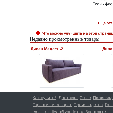
Ткань фл
Еще от
Что можно улучшить на этой страни
Недавно просмотренные товары
Диван Мадлен-2
Дива
Как купить?
Доставка
О нас
Производ
Гарантия и возврат
Производство
Гал
email:
ru-divan@yandex.ru
Вконтакте