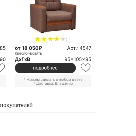
2
085
от 18 050₽
Арт.: 4547
Кресло-кровать
90
ДxГxВ
95x105x95
подробнее
* Можем сделать в любом цвете
* Доставка: Владимир
 покупателей