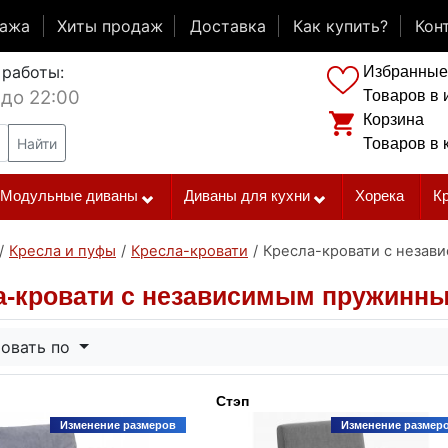
дажа
Хиты продаж
Доставка
Как купить?
Кон
 работы:
Избранные
 до 22:00
Товаров в 
Корзина
Найти
Товаров в 
Модульные диваны
Диваны для кухни
Хорека
К
/
Кресла и пуфы
/
Кресла-кровати
/
Кресла-кровати с неза
а-кровати с независимым пружинн
овать по
Стэп
Изменение размеров
Изменение размер