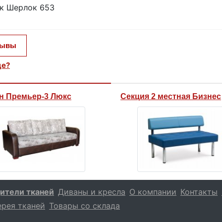
ок Шерлок 653
зывы
це?
н Премьер-3 Люкс
Секция 2 местная Бизнес
ители тканей
Диваны и кресла
О компании
Контакты
ерея тканей
Товары со склада