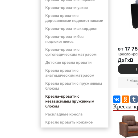
Кресла-кровати узкие
Кресла кровати с
деревянными подлокотниками
Кресла-кровати аккордеон
Кресла-кровати без
подлокотников
от 17 7
Кресла-кровати с
Кресло-кро
ортопедическим матрасом
ДxГxВ
Детские кресла кровати
Кресла кровати с
анатомическим матрасом
* Мож
Кресла кровати с пружинным
блоком
Кресла-кровати с
независимым пружинным
Кресла-к
блоком
Раскладные кресла
Кресло кровать кожаное