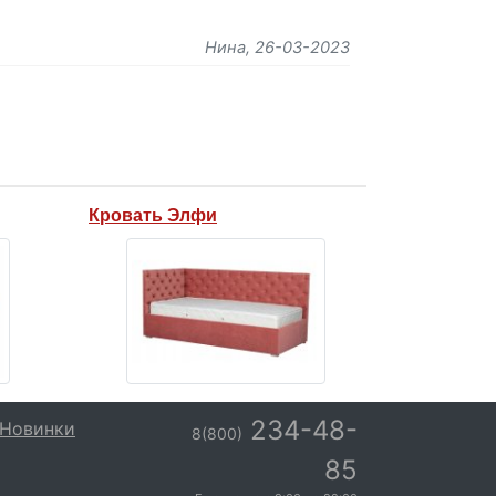
Нина
, 26-03-2023
Кровать Элфи
234-48-
Новинки
8(800)
85