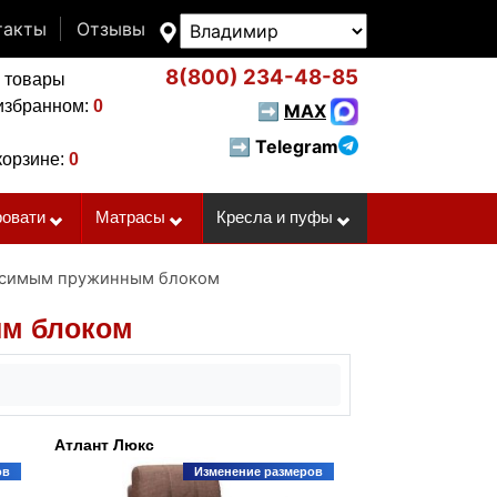
такты
Отзывы
8(800)
234-48-85
 товары
избранном:
0
➡
MAX
➡ Telegram
корзине:
0
ровати
Матрасы
Кресла и пуфы
висимым пружинным блоком
ым блоком
Атлант Люкс
ов
Изменение размеров