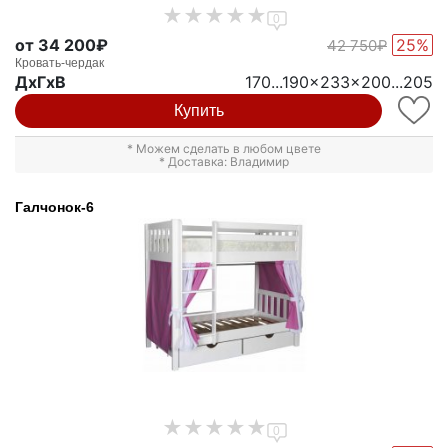
0
от 34 200₽
25%
42 750₽
Кровать-чердак
ДxГxВ
170...190x233x200...205
Купить
* Можем сделать в любом цвете
* Доставка: Владимир
Галчонок-6
0