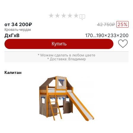
0
от 34 200₽
25%
42 750₽
Кровать-чердак
ДxГxВ
170...190x233x200
Купить
* Можем сделать в любом цвете
* Доставка: Владимир
Капитан