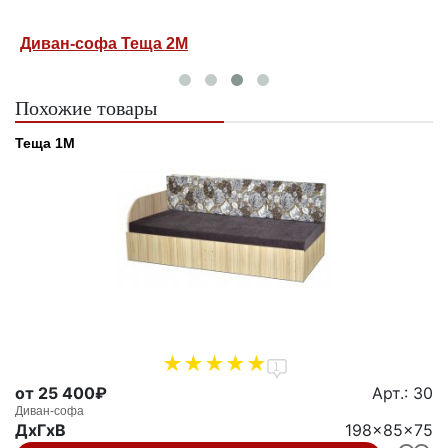
Диван-софа Теща 2М
Д
Похожие товары
Теща 1М
1
от 25 400₽
Арт.: 30
Диван-софа
ДxГxВ
198x85x75