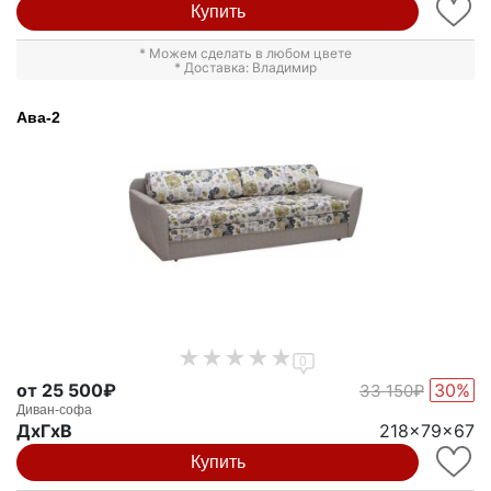
Купить
* Можем сделать в любом цвете
* Доставка: Владимир
Ава-2
0
от 25 500₽
30%
33 150₽
Диван-софа
ДxГxВ
218x79x67
Купить