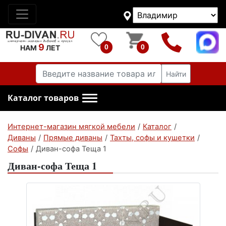
9
0
0
НАМ
ЛЕТ
Найти
Каталог товаров
Интернет-магазин мягкой мебели
/
Каталог
/
Диваны
/
Прямые диваны
/
Тахты, софы и кушетки
/
Софы
/
Диван-софа Теща 1
Диван-софа Теща 1