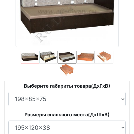
Выберите габариты товара(ДxГxВ)
Размеры спального места(ДxШxВ)