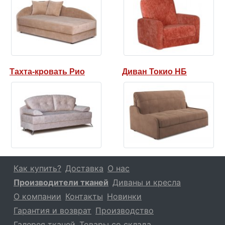
Тахта-кровать Рио
Диван Токио НБ
Как купить?
Доставка
О нас
Производители тканей
Диваны и кресла
О компании
Контакты
Новинки
Гарантия и возврат
Производство
Галерея тканей
Товары со склада