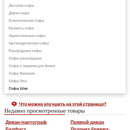
Детские софы
Диван софа
Классические софы
Кровать софа
Односпальные софы
Ортопедические софы
Распродажа софы
Софы раскладные
Софы с ящиком для белья
Софы Венеция
Софы Ава
Софы Шик
Что можно улучшить на этой странице?
Недавно просмотренные товары
Диван-пантограф
Прямой диван
Белфаст
Лодочка бежево-