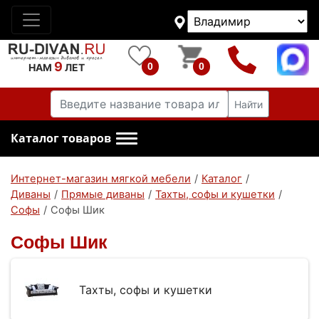
9
0
0
НАМ
ЛЕТ
Найти
Каталог товаров
Интернет-магазин мягкой мебели
/
Каталог
/
Диваны
/
Прямые диваны
/
Тахты, софы и кушетки
/
Софы
/
Софы Шик
Софы Шик
Тахты, софы и кушетки