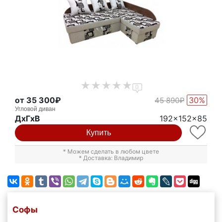
0
от 35 300₽
30%
45 890₽
Угловой диван
ДxГxВ
192x152x85
Купить
* Можем сделать в любом цвете
* Доставка: Владимир
Софы