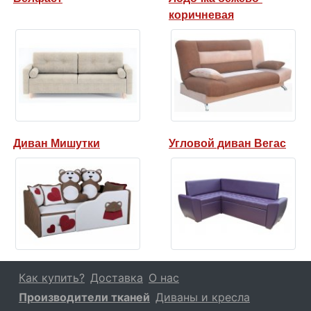
коричневая
Диван Мишутки
Угловой диван Вегас
Как купить?
Доставка
О нас
Производители тканей
Диваны и кресла