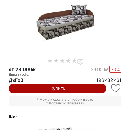
0
от 23 000₽
30%
29 900₽
Диван-софа
ДxГxВ
196x82x61
Купить
* Можем сделать в любом цвете
* Доставка: Владимир
Шик