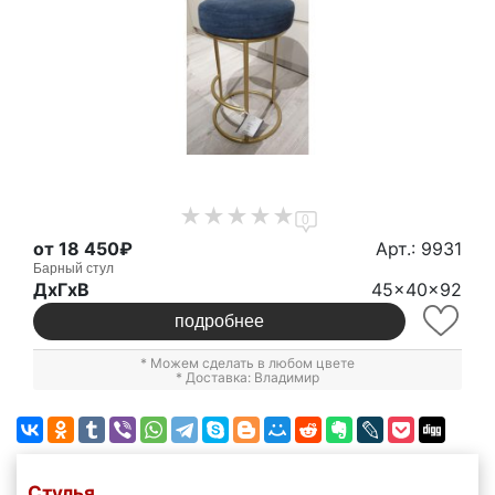
0
от 18 450₽
Арт.: 9931
Барный стул
ДxГxВ
45x40x92
подробнее
* Можем сделать в любом цвете
* Доставка: Владимир
Стулья