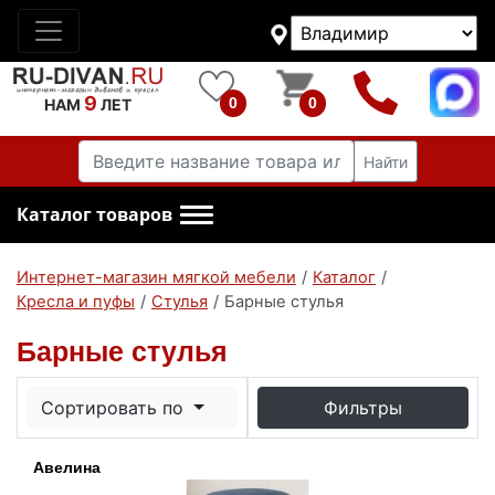
9
0
0
НАМ
ЛЕТ
Найти
Каталог товаров
Интернет-магазин мягкой мебели
/
Каталог
/
Кресла и пуфы
/
Стулья
/
Барные стулья
Барные стулья
Сортировать по
Фильтры
Авелина