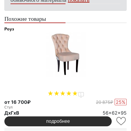
Похожие товары
Роуз
1
от 16 700₽
25%
20 875₽
Стул
ДxГxВ
56x62x95
подробнее