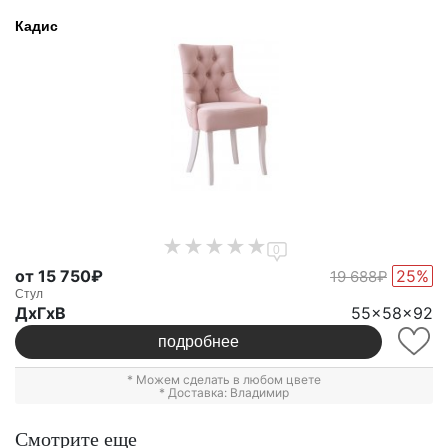
Кадис
0
от 15 750₽
25%
19 688₽
Стул
ДxГxВ
55x58x92
подробнее
* Можем сделать в любом цвете
* Доставка: Владимир
Смотрите еще