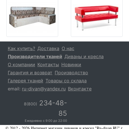
Как купить?
Доставка
О нас
Производители тканей
Диваны и кресла
О компании
Контакты
Новинки
Гарантия и возврат
Производство
Галерея тканей
Товары со склада
email:
ru-divan@yandex.ru
Вконтакте
234-48-
8(800)
85
Ежедневно с
9:00
до
22:00
© 2012 - 2026 Интернет магазин диванов и кресел "Ru-divan.RU" г.