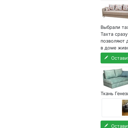
Выбрали та
Тахта сраз
позволяют 
в доме жив
Оставит
Ткань Генез
Оставит