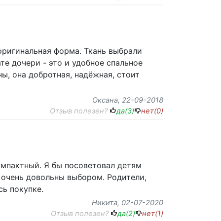
оригинальная форма. Ткань выбрали
те дочери - это и удобное спальное
ы, она добротная, надёжная, стоит
Оксана
, 22-09-2018
Отзыв полезен?
да(
3
)
нет(
0
)
омпактный. Я бы посоветовал детям
 очень довольны выбором. Родители,
сь покупке.
Никита
, 02-07-2020
Отзыв полезен?
да(
2
)
нет(
1
)