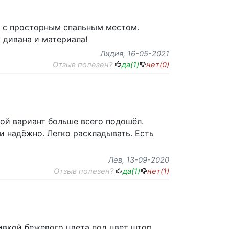
я с просторным спальным местом.
 дивана и материала!
Лидия
, 16-05-2021
Отзыв полезен?
да(
1
)
нет(
0
)
кой вариант больше всего подошёл.
и надёжно. Легко раскладывать. Есть
Лев
, 13-09-2020
Отзыв полезен?
да(
1
)
нет(
1
)
ивкой бежевого цвета под цвет штор.