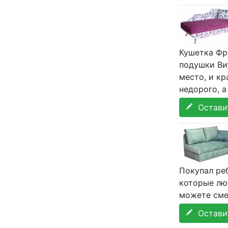
Кушетка Фр
подушки Вит
место, и кр
недорого, а
Оставит
Покупал ре
которые лю
можете смел
Оставит