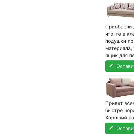
Приобрели 
что-то в кл
подушки при
материала,
ящик для по
Оставит
Привет все
быстро чере
Хороший са
Оставит