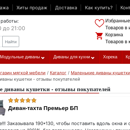
дажа
Хиты продаж
Доставка
Как купить?
Кон
 работы:
Избранные
0 до 21:00
Товаров в 
Корзина
Найти
Товаров в 
Модульные диваны
Диваны для кухни
Хорека
К
газин мягкой мебели
/
Каталог
/
Маленькие диваны кушетк
иваны кушетки - отзывы покупателей
 диваны кушетки - отзывы покупателей
Диван-тахта Премьер БП
е!!! Заказывала 190*130, чтобы поставить вдоль окна и