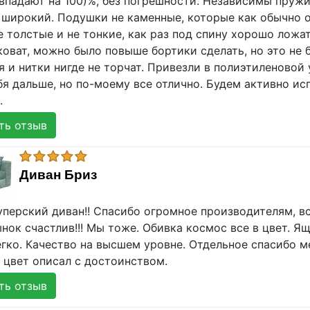
впадают на 100)%, без погрешности. Независимы пружин
 широкий. Подушки не каменные, которые как обычно о
е толстые и не тонкие, как раз под спину хорошо ложа
оват, можно было повыше бортики сделать, но это не 
 и нитки нигде не торчат. Привезли в полиэтиленовой у
я дальше, но по-моему все отлично. Будем активно ис
.
ь отзыв
Диван Бриз
уперский диван!! Спасибо огромное производителям, в
нок счастлив!!! Мы тоже. Обивка космос все в цвет. Я
егко. Качество на высшем уровне. Отдельное спасибо м
 цвет описал с достоинством.
ь отзыв