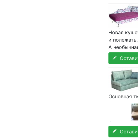
Новая кушет
и полежать
А необычна
Оставит
Основная тк
Оставит