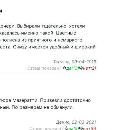
и
очери. Выбирали тщательно, хотели
оказалась именно такой. Цветные
ыполнена из приятного и немаркого
места. Снизу имеется удобный и широкий
Татьяна
, 09-04-2016
Отзыв полезен?
да(
13
)
нет(
2
)
елюре Мазератти. Привезли достаточно
нный. По размерам не обманули.
Денис
, 22-03-2021
Отзыв полезен?
да(
5
)
нет(
0
)