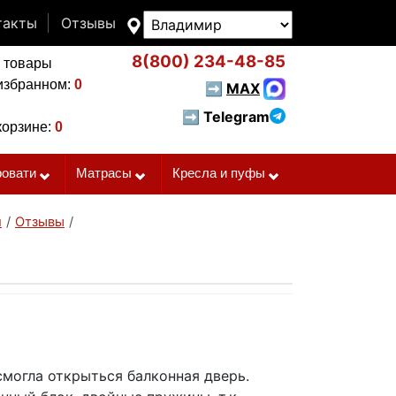
такты
Отзывы
8(800)
234-48-85
 товары
избранном:
0
➡
MAX
➡ Telegram
корзине:
0
ровати
Матрасы
Кресла и пуфы
и
/
Отзывы
/
 смогла открыться балконная дверь.