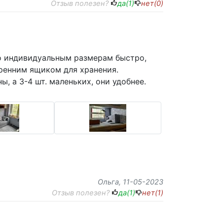
Отзыв полезен?
да(
1
)
нет(
0
)
по индивидуальным размерам быстро,
ренним ящиком для хранения.
, а 3-4 шт. маленьких, они удобнее.
Ольга
, 11-05-2023
Отзыв полезен?
да(
1
)
нет(
1
)