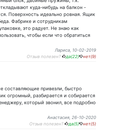
ный блок, двойные пружины, т.к.
ткладывают куда-нибудь на балкон -
тся. Поверхность идеально ровная. Ящик
беда. Фабрике и сотрудникам
паковке, это радует. Не знаю как
пользовать, чтобы если что обратиться
Лариса
, 10-02-2019
Отзыв полезен?
да(
22
)
нет(
9
)
се составляющие привезли, быстро
щик огромный, разбирается и собирается
енеджеру, который звонил, все подробно
Анастасия
, 26-10-2020
Отзыв полезен?
да(
5
)
нет(
5
)