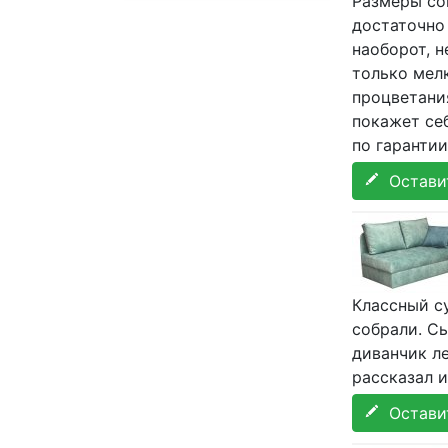
Размеры со
достаточно
наоборот, н
только мелк
процветания
покажет себ
по гарантии
Оставит
Классный с
собрали. Сы
диванчик л
рассказал и
Оставит