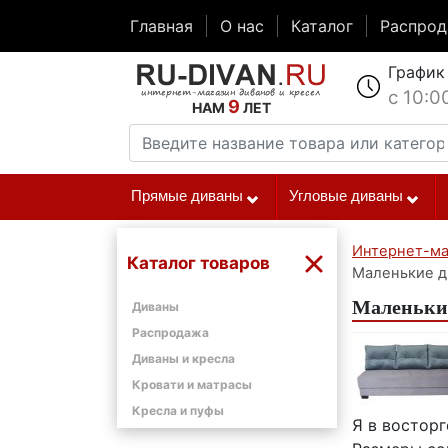
Главная
О нас
Каталог
Распро
График
с 10:0
9
НАМ
ЛЕТ
Прямые диваны
Угловые диваны
Интернет-ма
Каталог товаров
Маленькие д
Маленькие
Диваны
Распродажа
Диваны и кресла
Кровати и матрасы
Кресла и пуфы
Я в восторг