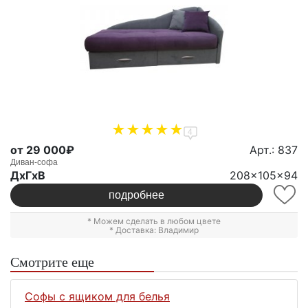
4
от 29 000₽
Арт.: 837
Диван-софа
ДxГxВ
208x105x94
подробнее
* Можем сделать в любом цвете
* Доставка: Владимир
Смотрите еще
Софы с ящиком для белья