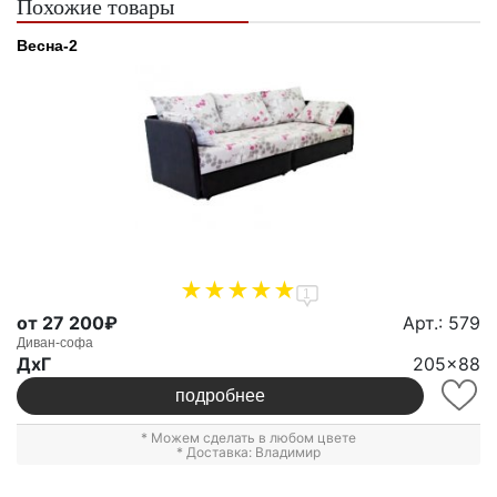
Похожие товары
Весна-2
1
от 27 200₽
Арт.: 579
Диван-софа
ДxГ
205x88
подробнее
* Можем сделать в любом цвете
* Доставка: Владимир