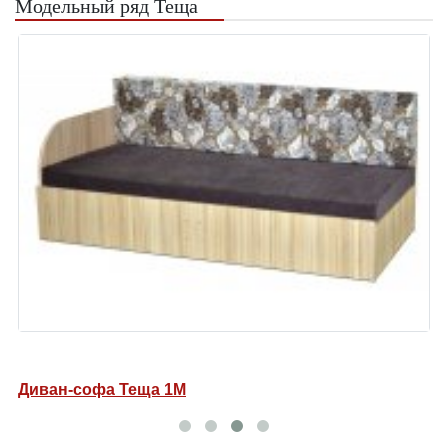
Модельный ряд Теща
Диван-софа Теща 1М
Д