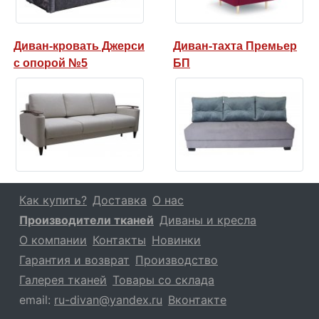
Диван-кровать Джерси
Диван-тахта Премьер
с опорой №5
БП
Как купить?
Доставка
О нас
Производители тканей
Диваны и кресла
О компании
Контакты
Новинки
Гарантия и возврат
Производство
Галерея тканей
Товары со склада
email:
ru-divan@yandex.ru
Вконтакте