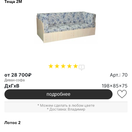
Теща 2М
1
от 28 700₽
Арт.: 70
Диван-софа
ДxГxВ
198x85x75
подробнее
* Можем сделать в любом цвете
* Доставка: Владимир
Лотос 2